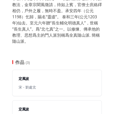
教法，金章宗聞風徵請，待如上賓，官僚士庶絡繹
相仍，戶外之履，無時不盈。承安四年（公元
1198）乞歸，賜名“靈虛”。 泰和三年(公元1203
年)仙去。至元六年贈“長生輔化明德真人”，世稱
“長生真人”。爲“北七真”之一。以修煉、傳承他的
教理、思想爲主的門人派別稱爲全真隨山派. 簡稱
隨山派。
作品
(3)
定風波
宋 - 劉處玄
定風波