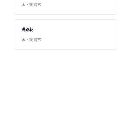
宋 - 劉處玄
滿路花
宋 - 劉處玄