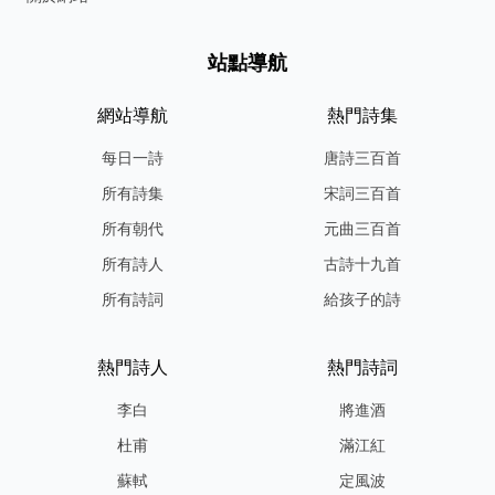
站點導航
網站導航
熱門詩集
每日一詩
唐詩三百首
所有詩集
宋詞三百首
所有朝代
元曲三百首
所有詩人
古詩十九首
所有詩詞
給孩子的詩
熱門詩人
熱門詩詞
李白
將進酒
杜甫
滿江紅
蘇軾
定風波