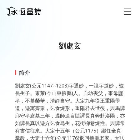
Togg
劉處玄
简介
劉處玄(公元1147--1203)字通妙，一說字道妙，號
長生子。東萊(今山東掖縣)人。自幼喪父，事母謹
孝，不慕榮華，清靜自守。大定九年從王重陽學
道，遊寓齊豫，乞食煉形，重陽君去世後，與馬譚
邱守孝廬墓三年，遵師遺言隨譚長真奔赴洛陽，亦
如譚長真以遊方乞食爲生，花街柳巷煉性。與譚常
有書信往來。大定十五年（公元1175）繼任全真
掌教，大定十六年(公元1176)返回掖縣老家，大弘