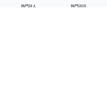
熱門詩人
熱門詩詞
李白
將進酒
杜甫
滿江紅
蘇軾
定風波
李清照
嶽陽樓記
納蘭性德
歸去來兮辭
友情連結
GPT-IMG
ShotEdit 免費線上圖片編輯
StickerCrafter 免費生成頭像
貼紙
Random Character
Generator