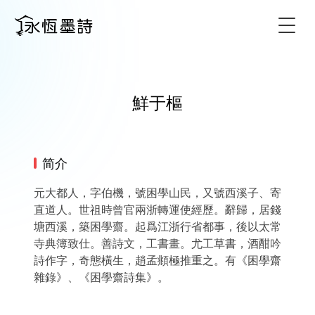
Togg
鮮于樞
简介
元大都人，字伯機，號困學山民，又號西溪子、寄
直道人。世祖時曾官兩浙轉運使經歷。辭歸，居錢
塘西溪，築困學齋。起爲江浙行省都事，後以太常
寺典簿致仕。善詩文，工書畫。尤工草書，酒酣吟
詩作字，奇態橫生，趙孟頫極推重之。有《困學齋
雜錄》、《困學齋詩集》。