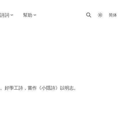
詩詞
幫助
简体
。好學工詩，嘗作《小隱詩》以明志。