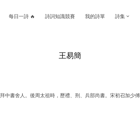
每日一詩 🔥
詩詞知識競賽
我的詩單
詩集
王易簡
拜中書舍人。後周太祖時，歷禮、刑、兵部尚書。宋初召加少傅