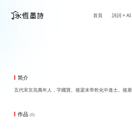
首頁
詩詞 + AI
简介
五代宋京兆萬年人，字國寶。後梁末帝乾化中進士。後唐
作品
(0)