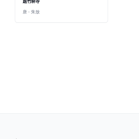
題竹林寺
唐 - 朱放