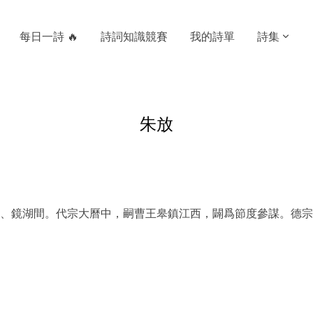
每日一詩 🔥
詩詞知識競賽
我的詩單
詩集
朱放
、鏡湖間。代宗大曆中，嗣曹王皋鎮江西，闢爲節度參謀。德宗