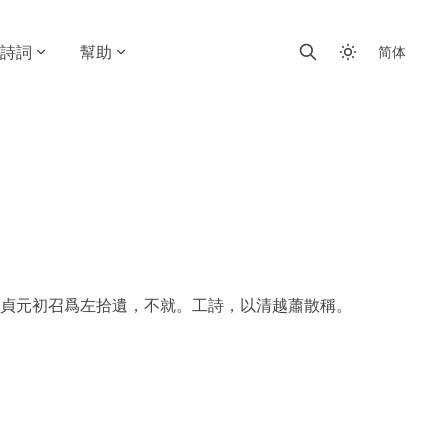
詩詞
幫助
简体
貞元初召爲左拾遺，不就。工詩，以清越蕭散稱。