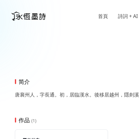
首頁
詩詞 + AI
简介
唐襄州人，字長通。初，居臨漢水。後移居越州，隱剡溪
作品
(1)