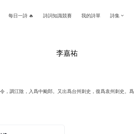
每日一詩 🔥
詩詞知識競賽
我的詩單
詩集
李嘉祐
令，調江陰，入爲中颱郎。又出爲台州刺史，復爲袁州刺史。爲