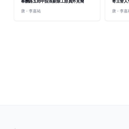
奉酬路五郎中院長新除工部員外見簡
寄王舍人
唐 - 李嘉祐
唐 - 李