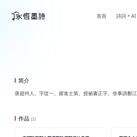
首頁
詩詞 + AI
简介
唐趙州人。字從一。擢進士第。授祕書正字。坐事謫鄱江
作品
(2)