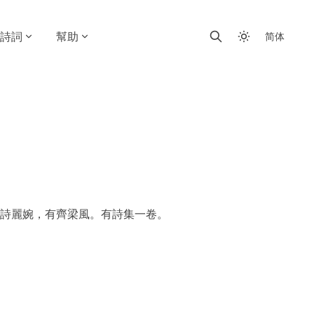
詩詞
幫助
简体
詩麗婉，有齊梁風。有詩集一卷。