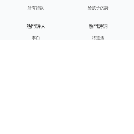
所有詩詞
給孩子的詩
熱門詩人
熱門詩詞
李白
將進酒
杜甫
滿江紅
蘇軾
定風波
李清照
嶽陽樓記
納蘭性德
歸去來兮辭
友情連結
GPT-IMG
ShotEdit 免費線上圖片編輯
StickerCrafter 免費生成頭像
貼紙