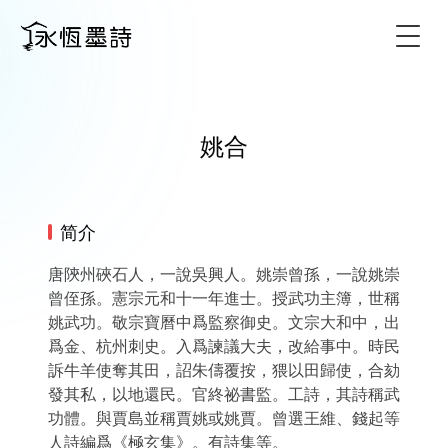
Togg
姚合
简介
唐陝州硤石人，一說吳興人。姚崇曾孫，一說姚崇
曾侄孫。憲宗元和十一年進士。授武功主簿，世稱
姚武功。敬宗寶曆中爲監察御史。文宗大和中，出
爲金、杭州刺史。入爲諫議大夫，改給事中。時民
訴牛羊使奪其田，詔朱儔覆按，猥以田歸使，合劾
發其私，以地還民。官終祕書監。工詩，其詩稱武
功體。與賈島並稱賈姚或姚賈。曾選王維、錢起等
人詩編爲《極玄集》。有詩集等。