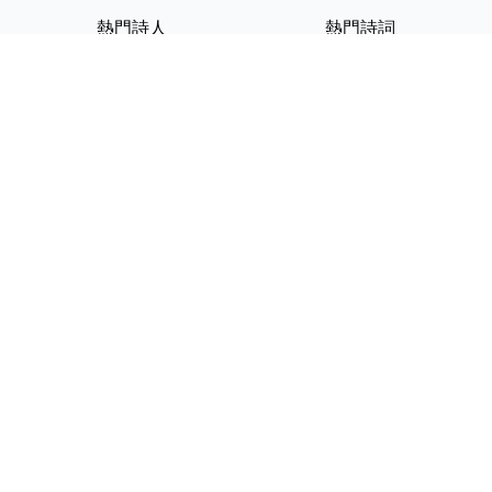
熱門詩人
熱門詩詞
李白
將進酒
杜甫
滿江紅
蘇軾
定風波
李清照
嶽陽樓記
納蘭性德
歸去來兮辭
友情連結
GPT-IMG
ShotEdit 免費線上圖片編輯
StickerCrafter 免費生成頭像
貼紙
Random Character
Generator