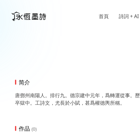
首頁
詩詞 + AI
简介
唐鄧州南陽人。排行九。德宗建中元年，爲轉運從事。歷
卒獄中。工詩文，尤長於小賦，甚爲權德輿所稱。
作品
(0)