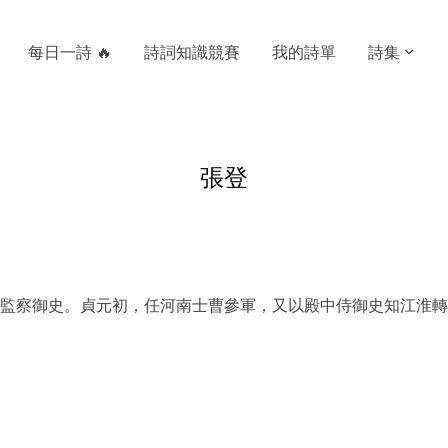
每日一詩 🔥
詩詞知識競賽
我的詩單
詩集
張登
監察御史。貞元初，任河南士曹參軍，又以殿中侍御史知江淮轉