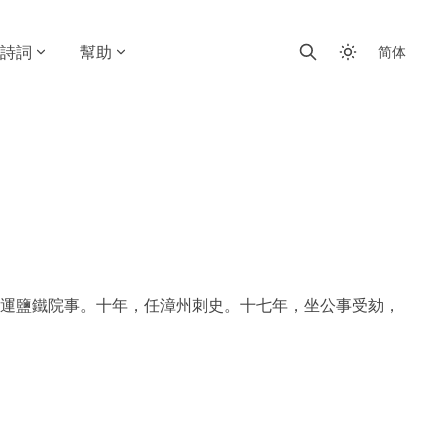
詩詞
幫助
简体
運鹽鐵院事。十年，任漳州刺史。十七年，坐公事受劾，