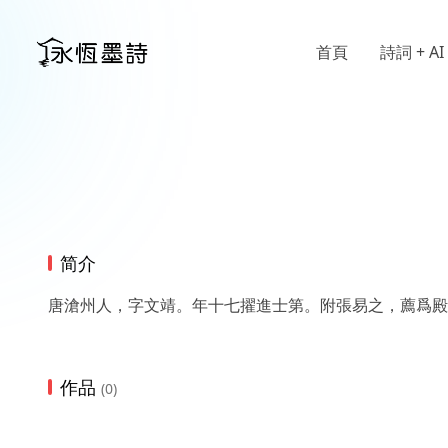
首頁
詩詞 + AI
简介
唐滄州人，字文靖。年十七擢進士第。附張易之，薦爲殿
作品
(0)