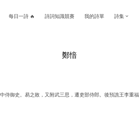
每日一詩 🔥
詩詞知識競賽
我的詩單
詩集
鄭愔
中侍御史。易之敗，又附武三思，遷吏部侍郎。後預譙王李重福