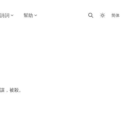
詩詞
幫助
简体
謀，被殺。