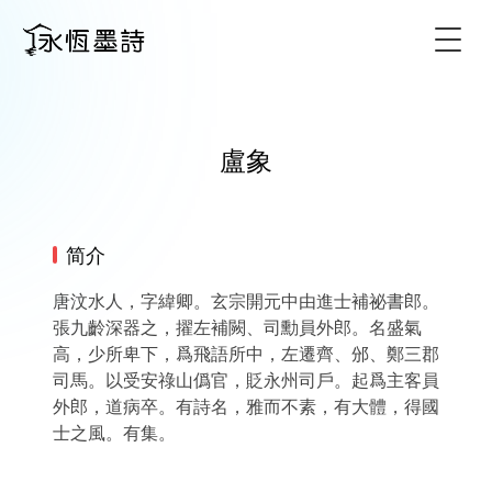
Togg
盧象
简介
唐汶水人，字緯卿。玄宗開元中由進士補祕書郎。
張九齡深器之，擢左補闕、司勳員外郎。名盛氣
高，少所卑下，爲飛語所中，左遷齊、邠、鄭三郡
司馬。以受安祿山僞官，貶永州司戶。起爲主客員
外郎，道病卒。有詩名，雅而不素，有大體，得國
士之風。有集。