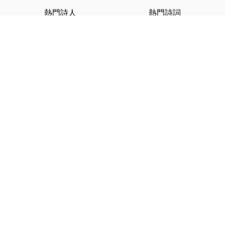
熱門詩人
熱門詩詞
李白
將進酒
杜甫
滿江紅
蘇軾
定風波
李清照
嶽陽樓記
納蘭性德
歸去來兮辭
友情連結
GPT-IMG
ShotEdit 免費線上圖片編輯
StickerCrafter 免費生成頭像
貼紙
Random Character
Generator