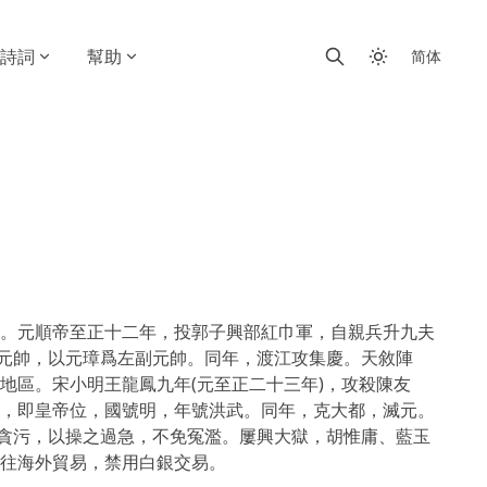
詩詞
幫助
简体
。元順帝至正十二年，投郭子興部紅巾軍，自親兵升九夫
都元帥，以元璋爲左副元帥。同年，渡江攻集慶。天敘陣
地區。宋小明王龍鳳九年(元至正二十三年)，攻殺陳友
，即皇帝位，國號明，年號洪武。同年，克大都，滅元。
懲貪污，以操之過急，不免冤濫。屢興大獄，胡惟庸、藍玉
往海外貿易，禁用白銀交易。