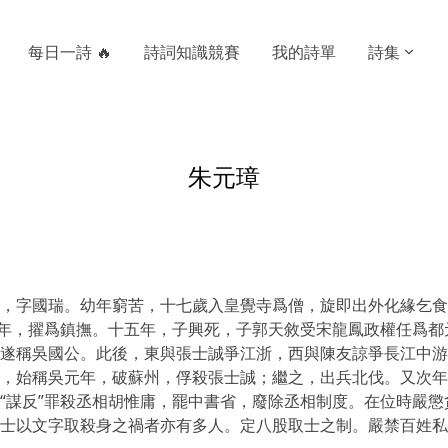
每日一詩 🔥
詩詞知識競賽
我的詩單
詩集
朱元璋
，字國瑞。幼年窮苦，十七歲入皇覺寺爲僧，旋即出外化緣乞食
次年，擢爲鎮撫。十五年，子興死，子郭天敘受宋龍鳳政權任爲
遂稱吳國公。此後，東與張士誠爭江浙，西與陳友諒爭長江中游
，始稱吳元年，破蘇州，俘殺張士誠；繼之，出兵北伐。又次年
“謀反”罪殺丞相胡惟庸，罷中書省，廢除丞相制度。在位時嚴
士以文字取殺身之禍者亦有多人。定八股取士之制。嚴禁百姓私