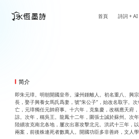
首頁
詩詞 + AI
简介
即朱元璋。明朝開國皇帝。濠州鍾離人。初名重八、興宗
長，娶子興養女馬氏爲妻，號“朱公子”，始改名取字。
亡，元璋獨任元帥府事。十六年，克集慶，改稱應天府，
諒。次年，稱吳王。龍鳳十二年，圍張士誠於蘇州。次年
陸續攻克南北各地，屢次出塞攻擊北元。洪武十三年，以
兩案，前後株連死者數萬人。開國功臣多非善終，文人學