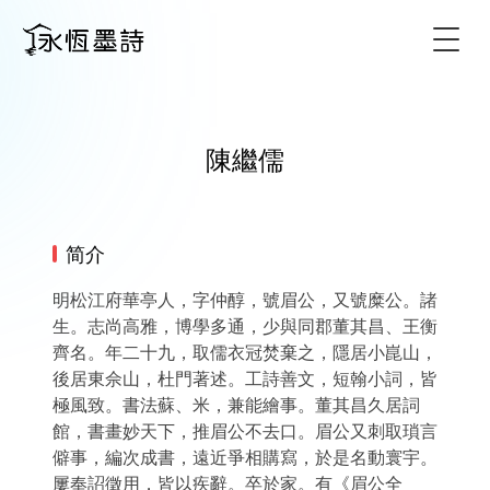
Togg
陳繼儒
简介
明松江府華亭人，字仲醇，號眉公，又號糜公。諸
生。志尚高雅，博學多通，少與同郡董其昌、王衡
齊名。年二十九，取儒衣冠焚棄之，隱居小崑山，
後居東佘山，杜門著述。工詩善文，短翰小詞，皆
極風致。書法蘇、米，兼能繪事。董其昌久居詞
館，書畫妙天下，推眉公不去口。眉公又刺取瑣言
僻事，編次成書，遠近爭相購寫，於是名動寰宇。
屢奉詔徵用，皆以疾辭。卒於家。有《眉公全