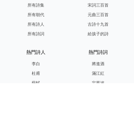
所有詩集
宋詞三百首
所有朝代
元曲三百首
所有詩人
古詩十九首
所有詩詞
給孩子的詩
熱門詩人
熱門詩詞
李白
將進酒
杜甫
滿江紅
蘇軾
定風波
李清照
嶽陽樓記
納蘭性德
歸去來兮辭
友情連結
GPT-IMG