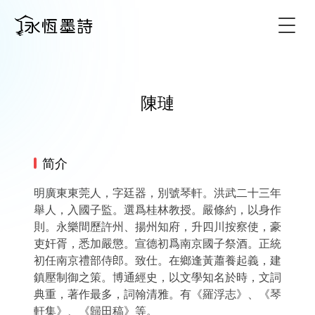
Togg
陳璉
简介
明廣東東莞人，字廷器，別號琴軒。洪武二十三年
舉人，入國子監。選爲桂林教授。嚴條約，以身作
則。永樂間歷許州、揚州知府，升四川按察使，豪
吏奸胥，悉加嚴懲。宣德初爲南京國子祭酒。正統
初任南京禮部侍郎。致仕。在鄉逢黃蕭養起義，建
鎮壓制御之策。博通經史，以文學知名於時，文詞
典重，著作最多，詞翰清雅。有《羅浮志》、《琴
軒集》、《歸田稿》等。