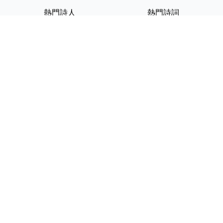
熱門詩人
熱門詩詞
李白
將進酒
杜甫
滿江紅
蘇軾
定風波
李清照
嶽陽樓記
納蘭性德
歸去來兮辭
友情連結
GPT-IMG
ShotEdit 免費線上圖片編輯
StickerCrafter 免費生成頭像
貼紙
Random Character
Generator