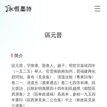
Togg
區元晉
简介
區元晉，字惟康。新會人。越子。明世宗嘉靖四年
（一五二五）舉人。官雲南鎮南知州，晉福建興化
府同知。著有《見泉集》。清溫汝能《粵東詩海》
卷二一、清道光《廣東通志》卷二七四等有傳。區
元晉詩，以附於明萬曆四十四年刻區越撰《鄉賢區
西屏集》之《區奉政遺稿》爲底本，參校一九五四
年重印《區西屏見泉二公合集》中之《奉政區見泉
公遺集》。