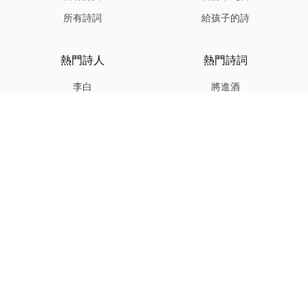
所有詩詞
給孩子的詩
熱門詩人
熱門詩詞
李白
將進酒
杜甫
滿江紅
蘇軾
定風波
李清照
嶽陽樓記
納蘭性德
歸去來兮辭
友情連結
GPT-IMG
ShotEdit 免費線上圖片編輯
StickerCrafter 免費生成頭像
貼紙