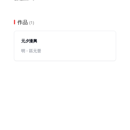
作品
(1)
元夕漫興
明 - 區元晉