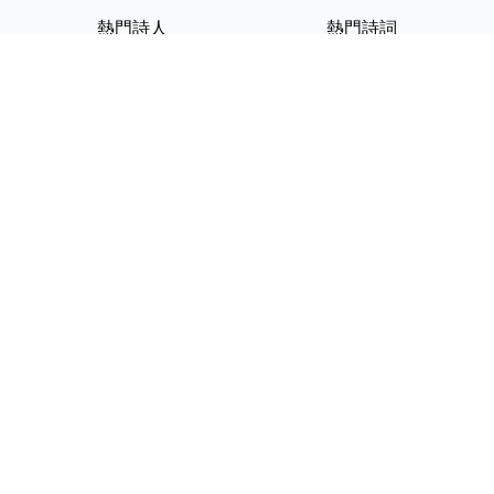
熱門詩人
熱門詩詞
李白
將進酒
杜甫
滿江紅
蘇軾
定風波
李清照
嶽陽樓記
納蘭性德
歸去來兮辭
友情連結
GPT-IMG
ShotEdit 免費線上圖片編輯
StickerCrafter 免費生成頭像
貼紙
Random Character
Generator