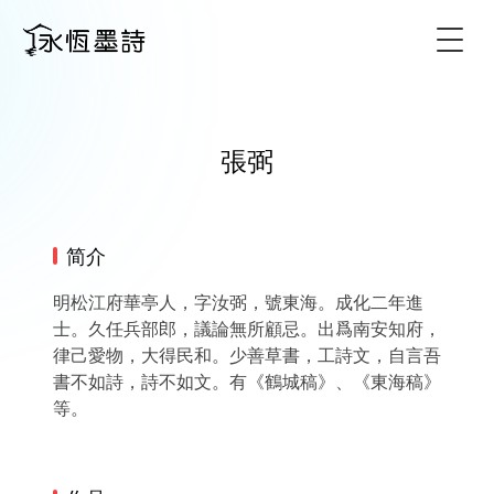
Togg
張弼
简介
明松江府華亭人，字汝弼，號東海。成化二年進
士。久任兵部郎，議論無所顧忌。出爲南安知府，
律己愛物，大得民和。少善草書，工詩文，自言吾
書不如詩，詩不如文。有《鶴城稿》、《東海稿》
等。