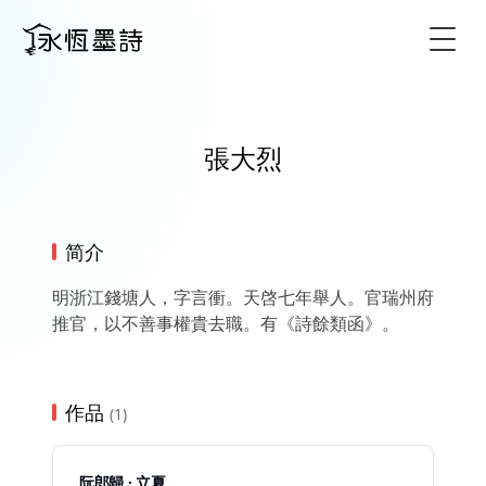
Togg
張大烈
简介
明浙江錢塘人，字言衝。天啓七年舉人。官瑞州府
推官，以不善事權貴去職。有《詩餘類函》。
作品
(1)
阮郎歸 · 立夏