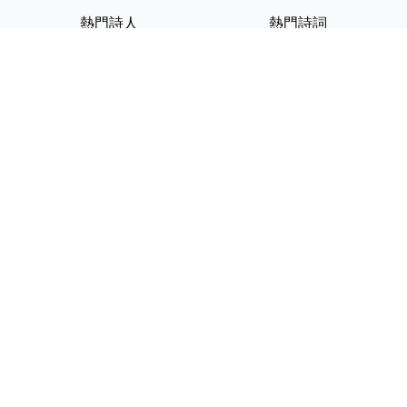
熱門詩人
熱門詩詞
李白
將進酒
杜甫
滿江紅
蘇軾
定風波
李清照
嶽陽樓記
納蘭性德
歸去來兮辭
友情連結
GPT-IMG
ShotEdit 免費線上圖片編輯
StickerCrafter 免費生成頭像
貼紙
Random Character
Generator