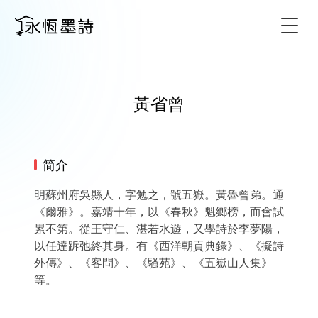
Togg
黃省曾
简介
明蘇州府吳縣人，字勉之，號五嶽。黃魯曾弟。通
《爾雅》。嘉靖十年，以《春秋》魁鄉榜，而會試
累不第。從王守仁、湛若水遊，又學詩於李夢陽，
以任達跅弛終其身。有《西洋朝貢典錄》、《擬詩
外傳》、《客問》、《騷苑》、《五嶽山人集》
等。