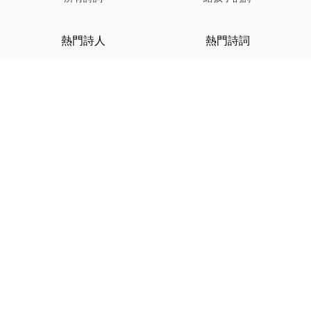
熱門詩人
熱門詩詞
李白
將進酒
杜甫
滿江紅
蘇軾
定風波
李清照
嶽陽樓記
納蘭性德
歸去來兮辭
友情連結
GPT-IMG
ShotEdit 免費線上圖片編輯
StickerCrafter 免費生成頭像
貼紙
Random Character