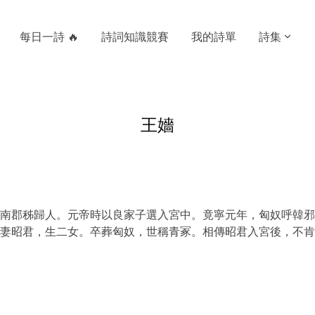
每日一詩 🔥
詩詞知識競賽
我的詩單
詩集
王嬙
南郡秭歸人。元帝時以良家子選入宮中。竟寧元年，匈奴呼韓邪
妻昭君，生二女。卒葬匈奴，世稱青冢。相傳昭君入宮後，不肯