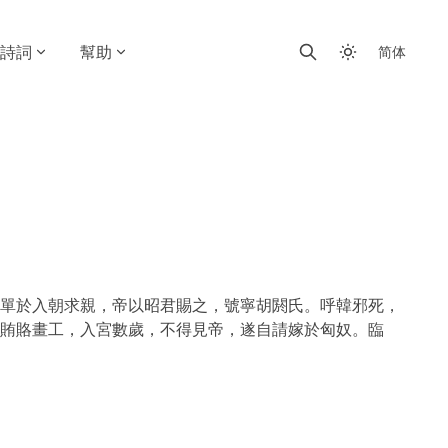
詩詞
幫助
简体
單於入朝求親，帝以昭君賜之，號寧胡閼氏。呼韓邪死，
賄賂畫工，入宮數歲，不得見帝，遂自請嫁於匈奴。臨