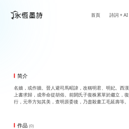
首頁
詩詞 + AI
简介
名嬙，或作牆。晉人避司馬昭諱，改稱明君、明妃。西漢
上書求歸，成帝命從胡俗。前閼氏子復株累單於繼立，復
行，元帝方知其美，查明原委後，乃盡殺畫工毛延壽等。
作品
(0)