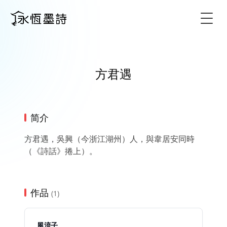
Togg
方君遇
简介
方君遇，吳興（今浙江湖州）人，與韋居安同時
（《詩話》捲上）。
作品
(1)
風流子