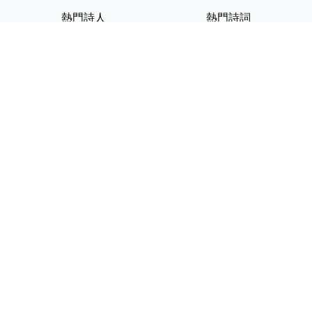
熱門詩人
熱門詩詞
李白
將進酒
杜甫
滿江紅
蘇軾
定風波
李清照
嶽陽樓記
納蘭性德
歸去來兮辭
友情連結
GPT-IMG
ShotEdit 免費線上圖片編輯
StickerCrafter 免費生成頭像
貼紙
Random Character
Generator