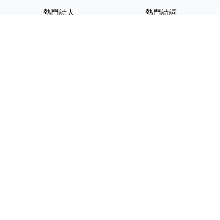
熱門詩人
熱門詩詞
李白
將進酒
杜甫
滿江紅
蘇軾
定風波
李清照
嶽陽樓記
納蘭性德
歸去來兮辭
友情連結
GPT-IMG
ShotEdit 免費線上圖片編輯
StickerCrafter 免費生成頭像
貼紙
Random Character
Generator