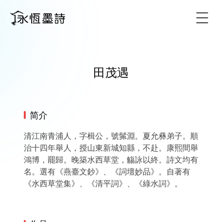
Togg
田茂遇
简介
清江南青浦人，字楫公，號髴淵。夏允彝弟子。順
治十四年舉人，授山東新城知縣，不赴。康熙間舉
鴻博，罷歸。晚築水西草堂，觴詠以終。詩文均有
名。選有《燕臺文鈔》、《詞壇妙品》。自著有
《水西草堂集》、《清平詞》、《綠水詞》。