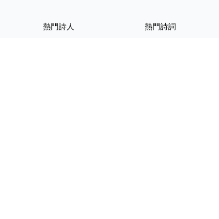
熱門詩人
熱門詩詞
李白
將進酒
杜甫
滿江紅
蘇軾
定風波
李清照
嶽陽樓記
納蘭性德
歸去來兮辭
友情連結
GPT-IMG
ShotEdit 免費線上圖片編輯
StickerCrafter 免費生成頭像
貼紙
Random Character