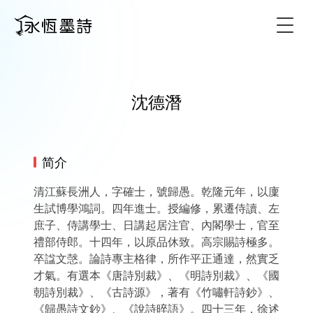
Togg
沈德潛
简介
清江蘇長洲人，字確士，號歸愚。乾隆元年，以廩
生試博學鴻詞。四年進士。授編修，累遷侍讀、左
庶子、侍講學士、日講起居注官、內閣學士，官至
禮部侍郎。十四年，以原品休致。高宗賜詩極多。
卒諡文愨。論詩專主格律，所作平正通達，然實乏
才氣。有選本《唐詩別裁》、《明詩別裁》、《國
朝詩別裁》、《古詩源》，著有《竹嘯軒詩鈔》、
《歸愚詩文鈔》、《說詩晬語》。四十三年，徐述