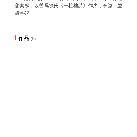
夔案起，以曾爲徐氏《一柱樓詩》作序，奪諡，並
毀墓碑。
作品
(0)