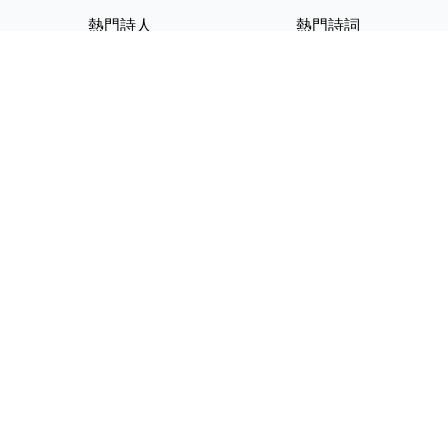
熱門詩人
熱門詩詞
李白
將進酒
杜甫
滿江紅
蘇軾
定風波
李清照
嶽陽樓記
納蘭性德
歸去來兮辭
友情連結
GPT-IMG
ShotEdit 免費線上圖片編輯
StickerCrafter 免費生成頭像
貼紙
Random Character
Generator