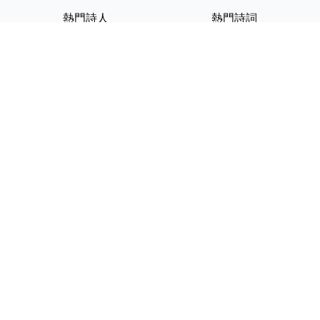
熱門詩人
熱門詩詞
李白
將進酒
杜甫
滿江紅
蘇軾
定風波
李清照
嶽陽樓記
納蘭性德
歸去來兮辭
友情連結
GPT-IMG
ShotEdit 免費線上圖片編輯
StickerCrafter 免費生成頭像
貼紙
Random Character
Generator