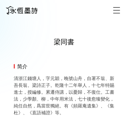
Togg
梁同書
简介
清浙江錢塘人，字元穎，晚號山舟，自署不翁、新
吾長翁。梁詩正子。乾隆十二年舉人，十七年特賜
進士，授編修。累遷侍講，以憂歸，不復仕。工書
法，少學顏、柳，中年用米法，七十後愈臻變化，
純任自然，爲當世獨絕。有《頻羅庵遺集》、《集
杜》、《直語補證》等。