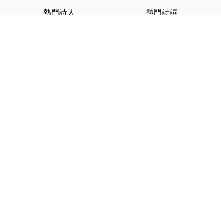
熱門詩人
熱門詩詞
李白
將進酒
杜甫
滿江紅
蘇軾
定風波
李清照
嶽陽樓記
納蘭性德
歸去來兮辭
友情連結
GPT-IMG
ShotEdit 免費線上圖片編輯
StickerCrafter 免費生成頭像
貼紙
Random Character
Generator