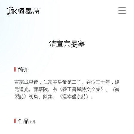
Togg
清宣宗旻寧
简介
宣宗成皇帝，仁宗睿皇帝第二子。在位三十年，建
元道光。葬慕陵。有《養正書屋詩文全集》、《御
製詩》初集、餘集、《巡幸盛京詩》。
作品
(0)