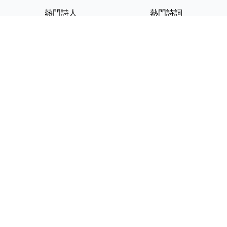
熱門詩人
熱門詩詞
李白
將進酒
杜甫
滿江紅
蘇軾
定風波
李清照
嶽陽樓記
納蘭性德
歸去來兮辭
友情連結
GPT-IMG
ShotEdit 免費線上圖片編輯
StickerCrafter 免費生成頭像
貼紙
Random Character
Generator