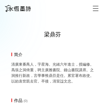
Togg
梁鼎芬
简介
清廣東番禺人，字星海。光緒六年進士，授編修。
爲張之洞倚重，聘主廣雅書院、鐘山書院講席。之
洞推行新政，言學事惟鼎芬是任。累官署布政使。
以劾袁世凱去官。卒後，清室諡文忠。
作品
(0)