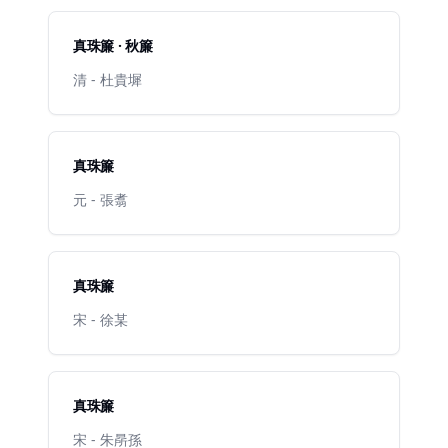
真珠簾 · 秋簾
清 - 杜貴墀
真珠簾
元 - 張翥
真珠簾
宋 - 徐某
真珠簾
宋 - 朱㫹孫