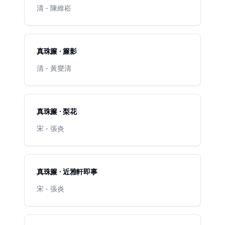
清 - 陳維崧
真珠簾 · 簾影
清 - 黃燮清
真珠簾 · 梨花
宋 - 張炎
真珠簾 · 近雅軒即事
宋 - 張炎