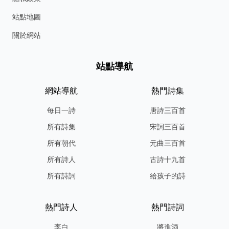
站點地圖
關於網站
站點導航
網站導航
熱門詩集
每日一詩
唐詩三百首
所有詩集
宋詞三百首
所有朝代
元曲三百首
所有詩人
古詩十九首
所有詩詞
給孩子的詩
熱門詩人
熱門詩詞
李白
將進酒