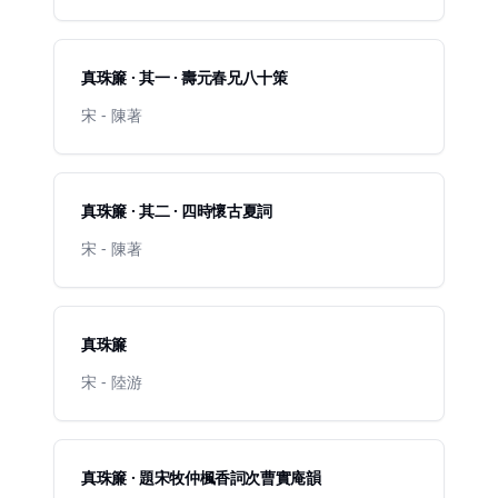
真珠簾 · 其一 · 壽元春兄八十策
宋 - 陳著
真珠簾 · 其二 · 四時懷古夏詞
宋 - 陳著
真珠簾
宋 - 陸游
真珠簾 · 題宋牧仲楓香詞次曹實庵韻