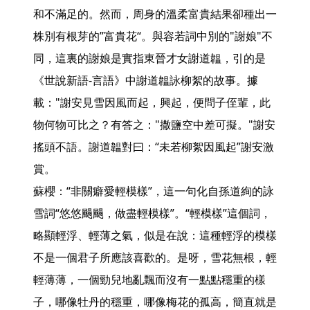
和不滿足的。然而，周身的溫柔富貴結果卻種出一
株別有根芽的”富貴花“。與容若詞中別的"謝娘"不
同，這裏的謝娘是實指東晉才女謝道韞，引的是
《世說新語-言語》中謝道韞詠柳絮的故事。據
載："謝安見雪因風而起，興起，便問子侄輩，此
物何物可比之？有答之："撒鹽空中差可擬。"謝安
搖頭不語。謝道韞對曰：“未若柳絮因風起”謝安激
賞。

蘇櫻：“非關癖愛輕模樣”，這一句化自孫道絢的詠
雪詞“悠悠颺颺，做盡輕模樣”。“輕模樣”這個詞，
略顯輕浮、輕薄之氣，似是在說：這種輕浮的模樣
不是一個君子所應該喜歡的。是呀，雪花無根，輕
輕薄薄，一個勁兒地亂飄而沒有一點點穩重的樣
子，哪像牡丹的穩重，哪像梅花的孤高，簡直就是