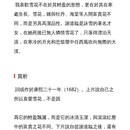
 我喜歡雪花不在於其輕盈的形態，更在於其在寒
處生長。雪花，雖與牡丹、海棠等人間富貴花不
同，而是另具高潔品性。謝道韞是詠雪的著名才
女，在她死後已無人憐惜雪花了，只落得漂泊天
涯，在寒冷的月光和悲笳聲中任西風吹向無際的大
漠。 
賞析
 詞或作於康熙二十一年（1682）。上片說自己之
所以喜愛雪花，不是因

爲它的輕盈飄灑，而是它的冰清玉潔，與滾滾紅塵
中的富貴之花不同。下片說自從謝道韞之後，還有