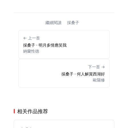
繼續閱讀
採桑子
← 上一首
採桑子 · 明月多情應笑我
納蘭性德
下一首 →
採桑子 · 何人解賞西湖好
歐陽修
相关作品推荐