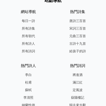
站點導航
網站導航
熱門詩集
每日一詩
唐詩三百首
所有詩集
宋詞三百首
所有朝代
元曲三百首
所有詩人
古詩十九首
所有詩詞
給孩子的詩
熱門詩人
熱門詩詞
李白
將進酒
杜甫
滿江紅
蘇軾
定風波
李清照
嶽陽樓記
納蘭性德
歸去來兮辭