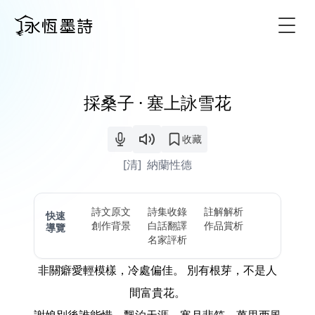
Togg
採桑子 · 塞上詠雪花
收藏
[清]
納蘭性德
詩文原文
詩集收錄
註解解析
快速
創作背景
白話翻譯
作品賞析
導覽
名家評析
非關癖愛輕模樣，冷處偏佳。 別有根芽，不是人
間富貴花。