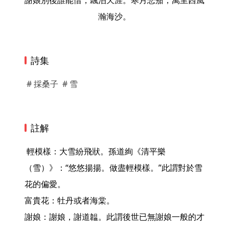
謝娘別後誰能惜，飄泊天涯。寒月悲笳，萬里西風
瀚海沙。
詩集
# 採桑子
# 雪
註解
 輕模樣：大雪紛飛狀。孫道絢《清平樂
（雪）》：“悠悠揚揚。做盡輕模樣。”此謂對於雪
花的偏愛。

富貴花：牡丹或者海棠。

謝娘：謝娘，謝道韞。此謂後世已無謝娘一般的才