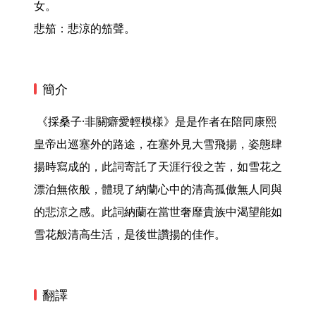
女。

悲笳：悲涼的笳聲。 
簡介
 《採桑子·非關癖愛輕模樣》是是作者在陪同康熙
皇帝出巡塞外的路途，在塞外見大雪飛揚，姿態肆
揚時寫成的，此詞寄託了天涯行役之苦，如雪花之
漂泊無依般，體現了納蘭心中的清高孤傲無人同與
的悲涼之感。此詞納蘭在當世奢靡貴族中渴望能如
雪花般清高生活，是後世讚揚的佳作。 
翻譯