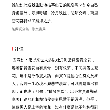
誰能如此這般生動地描摹出它的風姿呢？如今自己
身處塞外，寒風呼嘯，冷月映照，悲笳交鳴，萬里
雪花都變成了瀚海之沙。 
納蘭詞全集 · 崇文書局
評價
 安意如：唐以來世人多以牡丹海棠爲富貴之花，
容若卻贊雪花自有風骨，別有根芽，不同與俗世繁
花。這不是故作驚人語，而實在是他心性有別於衆
人，容若一生心境不減悲苦淒涼，可以說是事出有
因，卻也應了那句："情發無端"。出身富貴事顯赫
卓著仕途順利相貌清俊夫妻恩愛子嗣圓滿。似乎，
這個男人是上帝的寵兒，沒有什麼是他不能夠得到