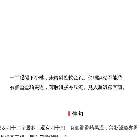
一半殘陽下小樓，朱簾斜控軟金鉤。倚欄無緒不能愁。
有個盈盈騎馬過，薄妝淺黛亦風流。見人羞澀卻回頭。
佳句
有個盈盈騎馬過，薄妝淺黛亦