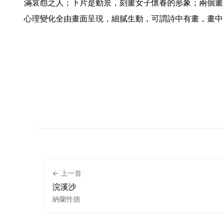
滿哀怨之人；下片是動景，刻畫女子懷春的形象；兩個畫
心理變化全由畫面呈現，細膩生動，可謂詩中有畫，畫中
← 上一首
浣溪沙
納蘭性德