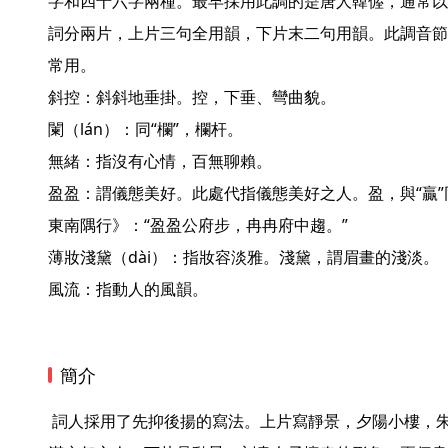
字和四十六字兩種。最早採用此調的是唐人韓偓，通常以
詞分兩片，上片三句全用韻，下片末二句用韻。此調音節
常用。

斜控：斜斜地垂掛。控，下垂、彎曲貌。

闌（lán）：同“欄”，欄杆。

無緒：指沒有心情，百無聊賴。

盈盈：謂儀態美好。此處代指儀態美好之人。盈，與“贏”
東南隅行》：“盈盈公府步，冉冉府中趨。”

薄妝淺黛（dài）：指妝容淡雅。淺黛，謂眉畫的淺淡。

風流：指動人的風韻。 
簡介
 詞人採用了先抑後揚的寫法。上片寫靜景，夕陽小樓，朱簾金鉤，還有依然而立內心充