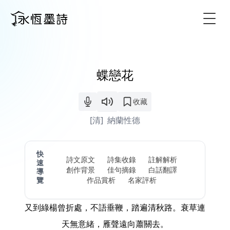
Togg
蝶戀花
收藏
[清]
納蘭性德
快
詩文原文
詩集收錄
註解解析
速
創作背景
佳句摘錄
白話翻譯
導
覽
作品賞析
名家評析
又到綠楊曾折處，不語垂鞭，踏遍清秋路。衰草連
天無意緒，雁聲遠向蕭關去。