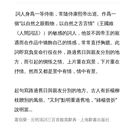
 詞人身爲一等侍衛，常隨侍康熙帝出巡。作爲一
個“以自然之眼觀物，以自然之舌言情”（王國維
《人間詞話》）的敏感的詞人，他並不因帝王的寵
遇而在作品中矯飾自己的情感，常常直抒胸臆。此
詞即寫負皇命行役在外，路過舊日與親友分別的地
方，而引起的惆悵之情。上片重在寫景，下片重在
抒情。然而又都是景中有情，情中有景。

起句寫路過舊日與親友分別的地方。古人有折楊柳
枝贈別的風俗。“又到”點明重過舊地，“綠楊曾折”
說明當... 
蕭宿榮 · 元明清詞三百首鑑賞辭典 · 上海辭書出版社