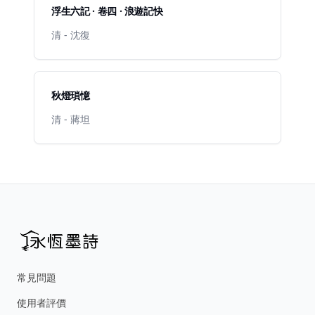
浮生六記 · 卷四 · 浪遊記快
清 - 沈復
秋燈瑣憶
清 - 蔣坦
常見問題
使用者評價