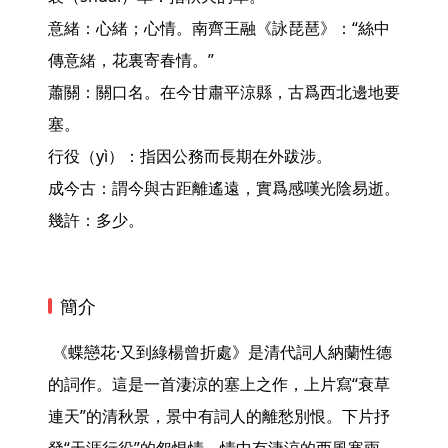
意緒：心緒；心情。南齊王融《詠琵琶》：“絲中
傳意緒，花裏寄春情。”

蕭關：關口名。在今甘肅平涼縣，古爲西北邊地要
塞。

行役（yì）：指因公務而長期在外跋涉。

成今古：謂今與古距離遙遠，實爲感嘆光陰易逝。

幾許：多少。 
簡介
 《蝶戀花·又到綠楊曾折處》是清代詞人納蘭性德
的詞作。這是一首淒涼的塞上之作，上片寫“衰草
連天”的清秋景，景中有詞人的離愁別恨。下片抒