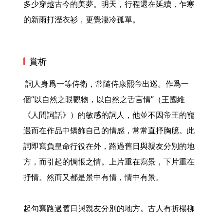
多少穿越古今的美夢。明天，行程還在延續，乍寒
的新雨打溼衣衫，更覺淒冷孤單。 
賞析
 詞人身爲一等侍衛，常隨侍康熙帝出巡。作爲一
個“以自然之眼觀物，以自然之舌言情”（王國維
《人間詞話》）的敏感的詞人，他並不因帝王的寵
遇而在作品中矯飾自己的情感，常常直抒胸臆。此
詞即寫負皇命行役在外，路過舊日與親友分別的地
方，而引起的惆悵之情。上片重在寫景，下片重在
抒情。然而又都是景中有情，情中有景。

起句寫路過舊日與親友分別的地方。古人有折楊柳