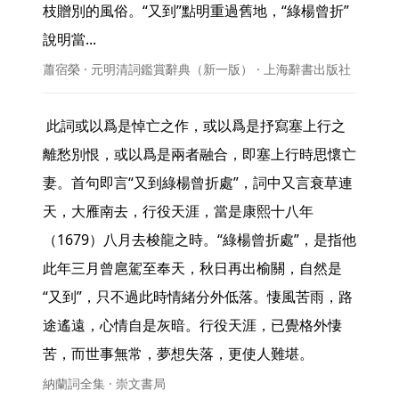
枝贈別的風俗。“又到”點明重過舊地，“綠楊曾折”
說明當... 
蕭宿榮 · 元明清詞鑑賞辭典（新一版） · 上海辭書出版社
 此詞或以爲是悼亡之作，或以爲是抒寫塞上行之
離愁別恨，或以爲是兩者融合，即塞上行時思懷亡
妻。首句即言“又到綠楊曾折處”，詞中又言衰草連
天，大雁南去，行役天涯，當是康熙十八年
（1679）八月去梭龍之時。“綠楊曾折處”，是指他
此年三月曾扈駕至奉天，秋日再出榆關，自然是
“又到”，只不過此時情緒分外低落。悽風苦雨，路
途遙遠，心情自是灰暗。行役天涯，已覺格外悽
苦，而世事無常，夢想失落，更使人難堪。 
納蘭詞全集 · 崇文書局