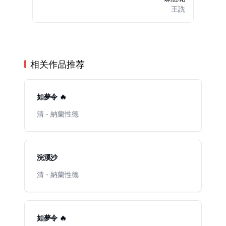
王詵
相关作品推荐
如夢令 🔥
清 - 納蘭性德
浣溪沙
清 - 納蘭性德
如夢令 🔥