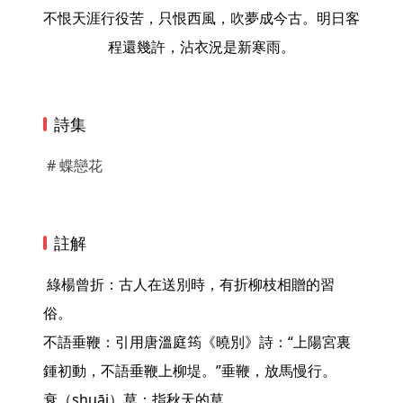
不恨天涯行役苦，只恨西風，吹夢成今古。明日客
程還幾許，沾衣況是新寒雨。
詩集
# 蝶戀花
註解
 綠楊曾折：古人在送別時，有折柳枝相贈的習
俗。

不語垂鞭：引用唐溫庭筠《曉別》詩：“上陽宮裏
鍾初動，不語垂鞭上柳堤。”垂鞭，放馬慢行。

衰（shuāi）草：指秋天的草。
