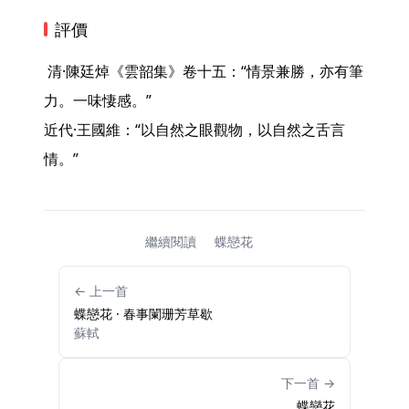
評價
 清·陳廷焯《雲韶集》卷十五：“情景兼勝，亦有筆
力。一味悽感。”

近代·王國維：“以自然之眼觀物，以自然之舌言
情。” 
繼續閱讀
蝶戀花
← 上一首
蝶戀花 · 春事闌珊芳草歇
蘇軾
下一首 →
蝶戀花