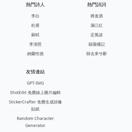
熱門詩人
熱門詩詞
李白
將進酒
杜甫
滿江紅
蘇軾
定風波
李清照
嶽陽樓記
納蘭性德
歸去來兮辭
友情連結
GPT-IMG
ShotEdit 免費線上圖片編輯
StickerCrafter 免費生成頭像
貼紙
Random Character
Generator