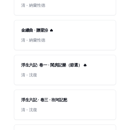
清 - 納蘭性德
金縷曲 · 贈梁汾 🔥
清 - 納蘭性德
浮生六記· 卷一 · 閨房記樂（節選） 🔥
清 - 沈復
浮生六記 · 卷三 · 坎坷記愁
清 - 沈復