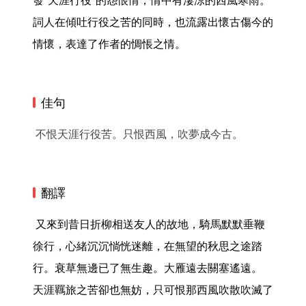
發“天涯行役”的怨恨情，情中有淒涼的西風寒雨。
詞人在傾吐行役之苦的同時，也流露出懷古傷今的
情懷，表達了作者的惆悵之情。 
佳句
不恨天涯行役苦。只恨西風，吹夢成今古。
翻譯
 又來到昔日折柳相送友人的故地，騎馬默默垂鞭
徐行，心緒沉沉惝恍迷離，在無望的秋思之途踏
行。衰草無邊已了無生趣。大雁遠去關塞遙遠。

天涯羈旅之苦卻也無妨，只可恨那西風吹散吹滅了