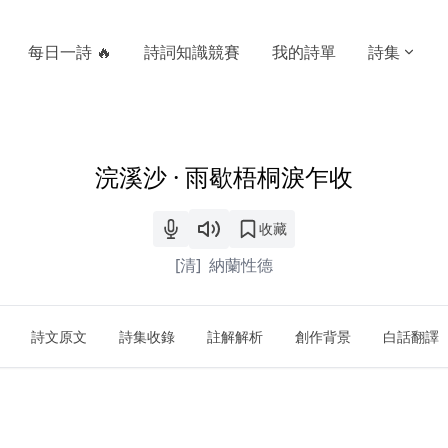
每日一詩 🔥
詩詞知識競賽
我的詩單
詩集
浣溪沙 · 雨歇梧桐淚乍收
收藏
[清]
納蘭性德
詩文原文
詩集收錄
註解解析
創作背景
白話翻譯