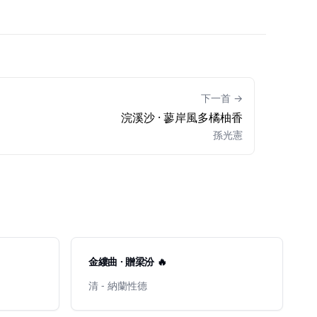
下一首 →
浣溪沙 · 蓼岸風多橘柚香
孫光憲
金縷曲 · 贈梁汾 🔥
清 - 納蘭性德