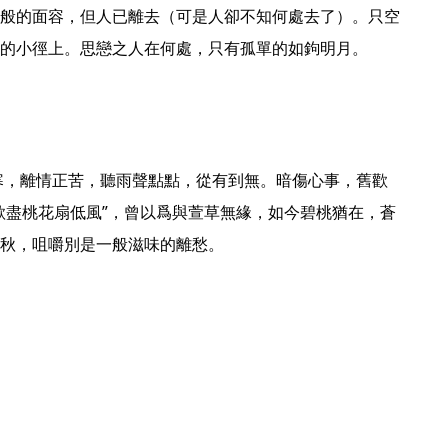
般的面容，但人已離去（可是人卻不知何處去了）。只空
的小徑上。思戀之人在何處，只有孤單的如鉤明月。 
歌盡桃花扇低風”，曾以爲與萱草無緣，如今碧桃猶在，蒼
秋，咀嚼別是一般滋味的離愁。 