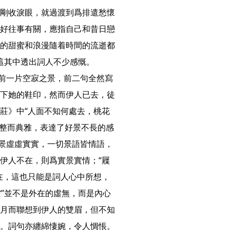
剛收淚眼，就過渡到爲排遣愁懷
好往事有關，應指自己和昔日戀
的甜蜜和浪漫隨着時間的流逝都
這其中透出詞人不少感慨。

眼前一片空寂之景，前二句全然寫
下她的鞋印，然而伊人已去，徒
莊》中“人面不知何處去，桃花
工整而典雅，表達了好景不長的感
寫景虛虛實實，一切景語皆情語，
伊人不在，則爲實景實情；“屧
在，這也只能是詞人心中所想，
空”並不是外在的虛無，而是內心
月而聯想到伊人的雙眉，但不知
她如今人在何處，一種刻骨相思之情躍然紙上，情深意苦。詞句亦纏綿悽婉，令人惆悵。 