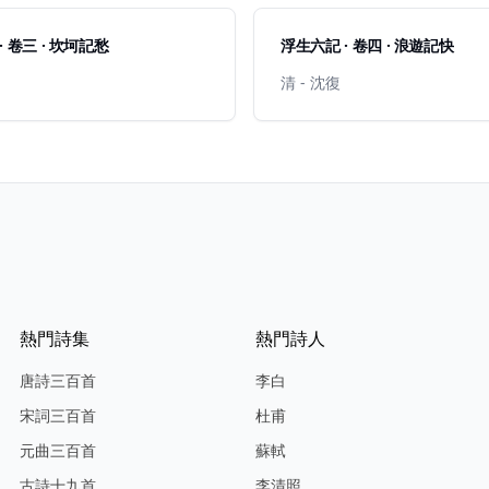
· 卷三 · 坎坷記愁
浮生六記 · 卷四 · 浪遊記快
清 - 沈復
熱門詩集
熱門詩人
唐詩三百首
李白
宋詞三百首
杜甫
元曲三百首
蘇軾
古詩十九首
李清照