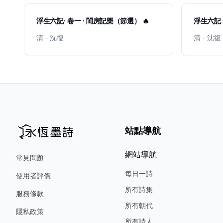
浮生六記· 卷一 · 閨房記樂（節選） 🔥
浮生六記 
清 - 沈復
清 - 沈復
站點導航
網站導航
常見問題
每日一詩
使用者評價
所有詩集
服務條款
所有朝代
隱私政策
所有詩人