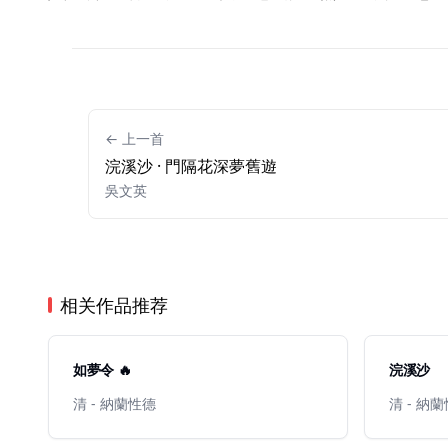
← 上一首
浣溪沙 · 門隔花深夢舊遊
吳文英
相关作品推荐
如夢令 🔥
浣溪沙
清 - 納蘭性德
清 - 納