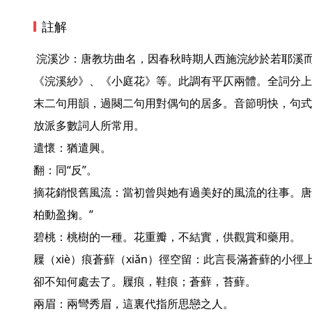
註解
 浣溪沙：唐教坊曲名，因春秋時期人西施浣紗於若耶溪而得名，後用作詞牌名，又名
《浣溪紗》、《小庭花》等。此調有平仄兩體。全詞分上
末二句用韻，過闋二句用對偶句的居多。音節明快，句式
放派多數詞人所常用。

遣懷：猶遣興。

翻：同“反”。

摘花銷恨舊風流：當初曾與她有過美好的風流的往事。唐·
柏動盈掬。”

碧桃：桃樹的一種。花重瓣，不結實，供觀賞和藥用。

屧（xiè）痕蒼蘚（xiǎn）徑空留：此言長滿蒼蘚的小
卻不知何處去了。屧痕，鞋痕；蒼蘚，苔蘚。

兩眉：兩彎秀眉，這裏代指所思戀之人。 