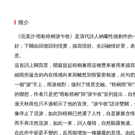
簡介
 《浣溪沙·雨歇梧桐淚乍收》是清代詩人納蘭性德創作的一首詞。詞的上闋寫景，回憶美
好；下闋由回憶回到現實，描寫現狀。全詞融情於景，表
意。

這首詞上闋寫景，開篇提起梧桐兼雨這種歷來被用來描寫
細雨所蘊含的內在情感向來與離愁別恨緊密相連，此句把
一個“淚”字上，雨淚相對，做到了情景交融。“梧桐雨”和
的聯想，作者只是把“雨歇梧桐”與“淚乍收”並列提出，
漫天秋雨也只不過昭示了他的宣泄。“淚乍收”語涉雙關
像停止了流淚，如此則梧桐已然通了人性，自是脈脈含情
而不再泫然流淚，如此一來，詞人傷情，自然顯露無遺。
在此作中卻是不變的，反而能增加一種朦朧的意境。由此