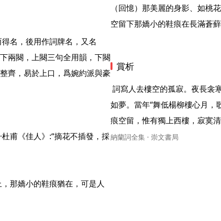
（回憶）那美麗的身影、如桃花
空留下那嬌小的鞋痕在長滿蒼蘚
下兩闋，上闋三句全用韻，下闋
賞析
整齊，易於上口，爲婉約派與豪
 詞寫人去樓空的孤寂。夜長衾寒，離情正苦，聽雨聲點點，從有到無。暗傷心事，舊歡
如夢。當年“舞低楊柳樓心月，
痕空留，惟有獨上西樓，寂寞清
杜甫《佳人》:“摘花不插發，採
納蘭詞全集 · 崇文書局
徑上，那嬌小的鞋痕猶在，可是人