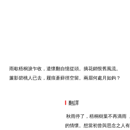
雨歇梧桐淚乍收，遣懷翻自憶從頭。摘花銷恨舊風流。
簾影碧桃人已去，屧痕蒼蘚徑空留。兩眉何處月如鉤？
翻譯
 秋雨停了，梧桐樹葉不再滴雨 ，好像是停止了它滴滴的眼淚。重新反覆回憶，釋放自己
的情懷。想當初曾與思念之人有