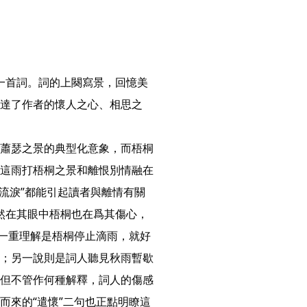
達了作者的懷人之心、相思之
蕭瑟之景的典型化意象，而梧桐
這雨打梧桐之景和離恨別情融在
“流淚”都能引起讀者與離情有關
自然在其眼中梧桐也在爲其傷心，
，一重理解是梧桐停止滴雨，就好
；另一說則是詞人聽見秋雨暫歇
但不管作何種解釋，詞人的傷感
而來的“遣懷”二句也正點明瞭這