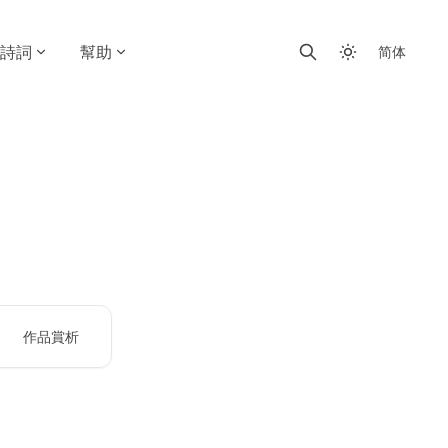
詩詞
幫助
简体
作品賞析