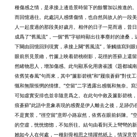
種傷感之情，是承接上邊造景時留下的餘響加以推進的。
而回憶過往。此處詞人感懷傷情，也自然與故人的一段美
人一起度過的那段美好歲月。相伴的日子一晃而過，昔日
成爲了“舊風流”，一個“舊”字頓時顯出往事塵封的滄桑，
下闋由回憶回到現實，承接上闋“舊風流”，筆觸描寫到
眼前所見景緻，竹簾上映着碧桃樹影，花徑的苔蘚上還留
然睹物思人，增加傷感。此句顯系化用唐崔護《題都城南
依舊笑春風”句而來，其中“簾影碧桃”和“屧痕蒼蘚”對仗
慨和無限悵惘的情懷。“空留”二字透露出感慨和無奈。
可知虛實安排也並非隨意爲之。在此句中敘及簾影碧桃，
痕蒼蘚”此語中意象表現的感覺是伊人離去之後，足跡仍
不是實景，“徑空留”意即小路寂然，依舊在眼前斜陳。“
的空虛，恍恍惚惚，不知所往。結句由看到天上彎彎的新