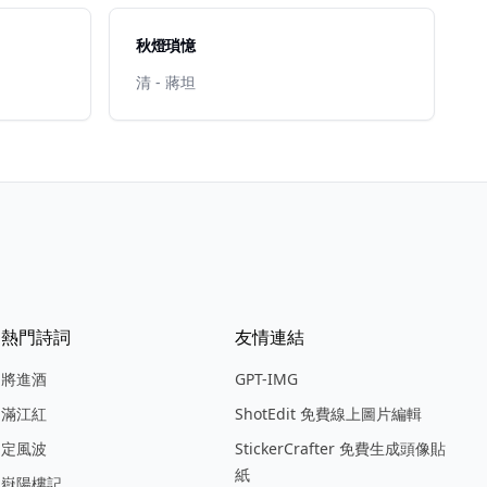
秋燈瑣憶
清 - 蔣坦
熱門詩詞
友情連結
將進酒
GPT-IMG
滿江紅
ShotEdit 免費線上圖片編輯
定風波
StickerCrafter 免費生成頭像貼
紙
嶽陽樓記