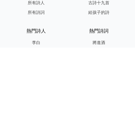
所有詩人
古詩十九首
所有詩詞
給孩子的詩
熱門詩人
熱門詩詞
李白
將進酒
杜甫
滿江紅
蘇軾
定風波
李清照
嶽陽樓記
納蘭性德
歸去來兮辭
友情連結
GPT-IMG
ShotEdit 免費線上圖片編輯
StickerCrafter 免費生成頭像