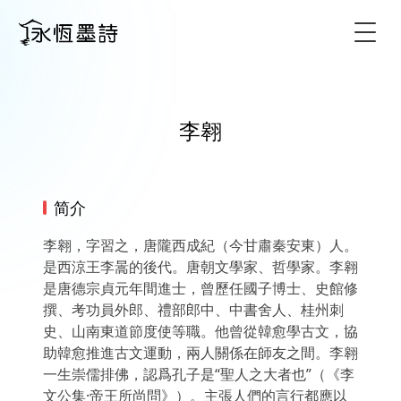
Togg
李翱
简介
李翱，字習之，唐隴西成紀（今甘肅秦安東）人。
是西涼王李暠的後代。唐朝文學家、哲學家。李翱
是唐德宗貞元年間進士，曾歷任國子博士、史館修
撰、考功員外郎、禮部郎中、中書舍人、桂州刺
史、山南東道節度使等職。他曾從韓愈學古文，協
助韓愈推進古文運動，兩人關係在師友之間。李翱
一生崇儒排佛，認爲孔子是“聖人之大者也”（《李
文公集·帝王所尚問》）。主張人們的言行都應以