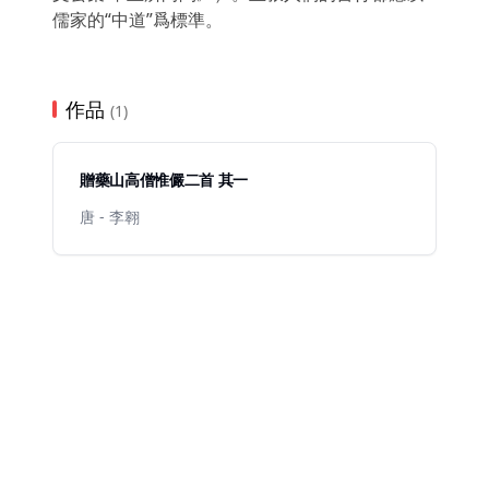
儒家的“中道”爲標準。
作品
(1)
贈藥山高僧惟儼二首 其一
唐 - 李翱