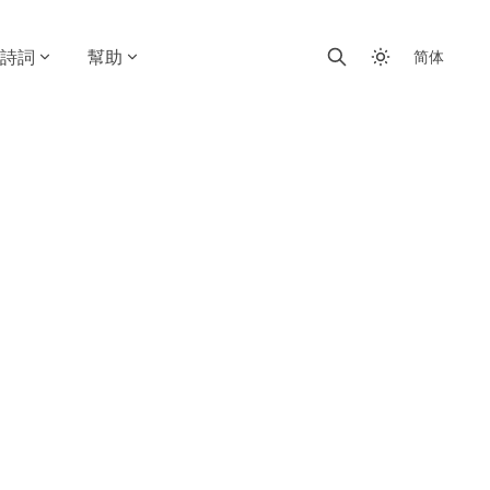
詩詞
幫助
简体