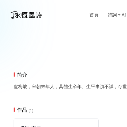
首頁
詩詞 + AI
简介
盧梅坡，宋朝末年人，具體生卒年、生平事蹟不詳，存世
作品
(1)