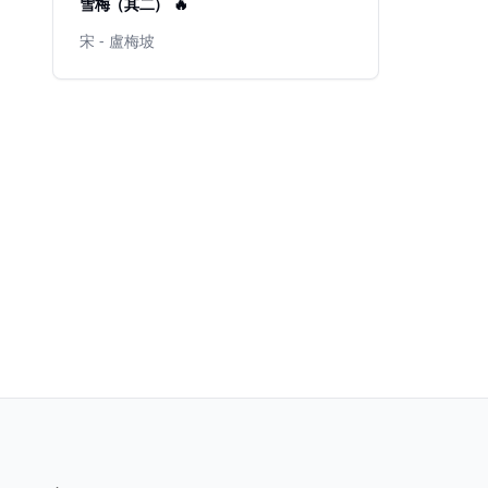
雪梅（其二） 🔥
宋 - 盧梅坡