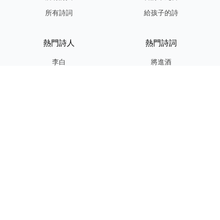
所有詩詞
給孩子的詩
熱門詩人
熱門詩詞
李白
將進酒
杜甫
滿江紅
蘇軾
定風波
李清照
嶽陽樓記
納蘭性德
歸去來兮辭
友情連結
GPT-IMG
ShotEdit 免費線上圖片編輯
StickerCrafter 免費生成頭像
貼紙