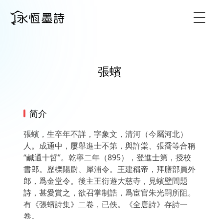
Togg
張蠙
简介
張蠙，生卒年不詳，字象文，清河（今屬河北）
人。成通中，屢舉進士不第，與許棠、張喬等合稱
“鹹通十哲”。乾寧二年（895），登進士第，授校
書郎。歷櫟陽尉、犀浦令。王建稱帝，拜膳部員外
郎，爲金堂令。後主王衍遊大慈寺，見蠙壁間題
詩，甚愛賞之，欲召掌制誥，爲宦官朱光嗣所阻。
有《張蠙詩集》二卷，已佚。《全唐詩》存詩一
卷。