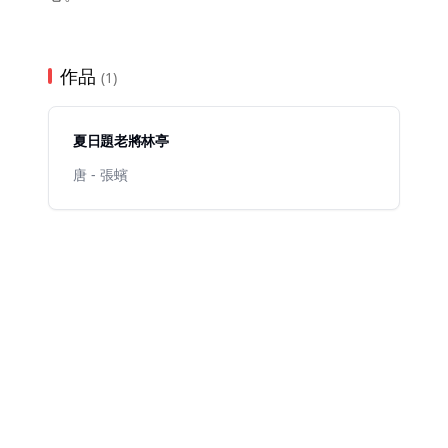
作品
(1)
夏日題老將林亭
唐 - 張蠙