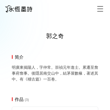
Togg
郭之奇
简介
明廣東揭陽人，字仲常。崇禎元年進士。累遷至詹
事府詹事。後隱居南交山中，結茅屋數椽，著述其
中。有《稽古篇》一百卷。
作品
(3)