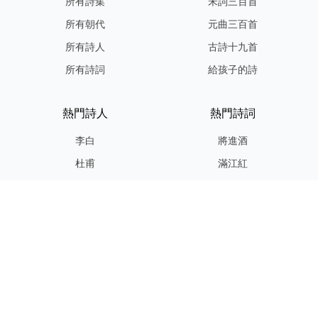
所有詩集
宋詞三百首
所有朝代
元曲三百首
所有詩人
古詩十九首
所有詩詞
給孩子的詩
熱門詩人
熱門詩詞
李白
將進酒
杜甫
滿江紅
蘇軾
定風波
李清照
嶽陽樓記
納蘭性德
歸去來兮辭
友情連結
GPT-IMG