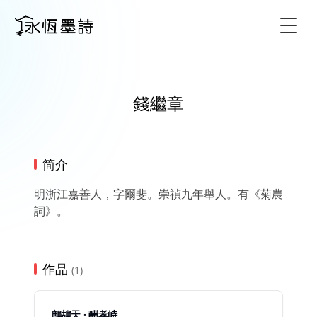
Togg
錢繼章
简介
明浙江嘉善人，字爾斐。崇禎九年舉人。有《菊農
詞》。
作品
(1)
鷓鴣天 · 酬孝峙