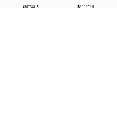
熱門詩人
熱門詩詞
李白
將進酒
杜甫
滿江紅
蘇軾
定風波
李清照
嶽陽樓記
納蘭性德
歸去來兮辭
友情連結
GPT-IMG
ShotEdit 免費線上圖片編輯
StickerCrafter 免費生成頭像
貼紙
Random Character
Generator