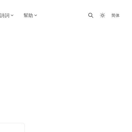
詩詞
幫助
简体