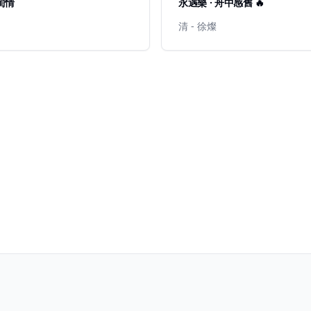
 閨情
永遇樂 · 舟中感舊 🔥
清 - 徐燦