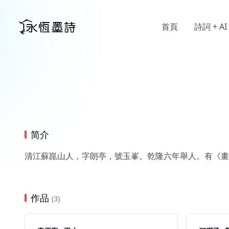
首頁
詩詞 + AI
简介
清江蘇崑山人，字朗亭，號玉峯。乾隆六年舉人。有《畫
作品
(3)