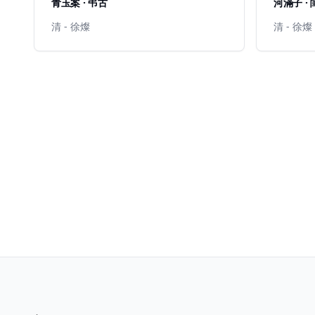
青玉案 · 弔古
河滿子 ·
清 - 徐燦
清 - 徐燦