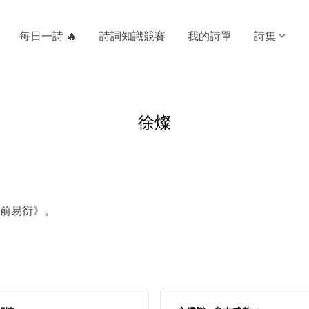
每日一詩 🔥
詩詞知識競賽
我的詩單
詩集
徐燦
前易衍》。