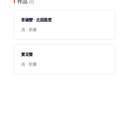
作品
(2)
菩薩蠻 · 北固題壁
清 - 郭麐
賣花聲
清 - 郭麐