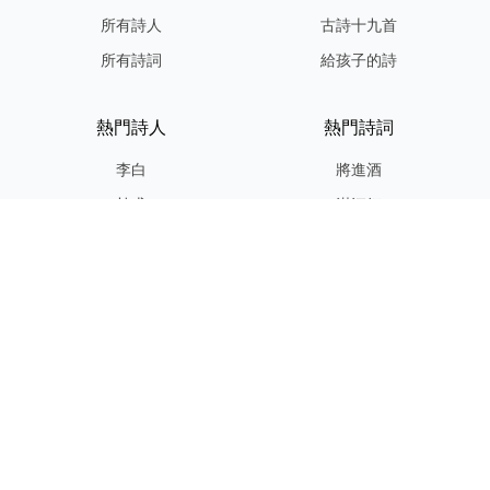
所有詩人
古詩十九首
所有詩詞
給孩子的詩
熱門詩人
熱門詩詞
李白
將進酒
杜甫
滿江紅
蘇軾
定風波
李清照
嶽陽樓記
納蘭性德
歸去來兮辭
友情連結
GPT-IMG
ShotEdit 免費線上圖片編輯
StickerCrafter 免費生成頭像