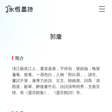
Togg
郭麐
简介
淸江蘇吳江人，遷居嘉善，字祥伯，號頻伽，晚號
蘧菴、復菴。一眉色白，人稱「郭白眉」。諸生。
屢試不第，遂專力於詩、古文。師姚鼐。詞爲「浙
西派」殿軍。醉後畫竹石。詩詞清雋明秀，尤善言
情。有《靈芬館集》、《靈芬館詞》等。