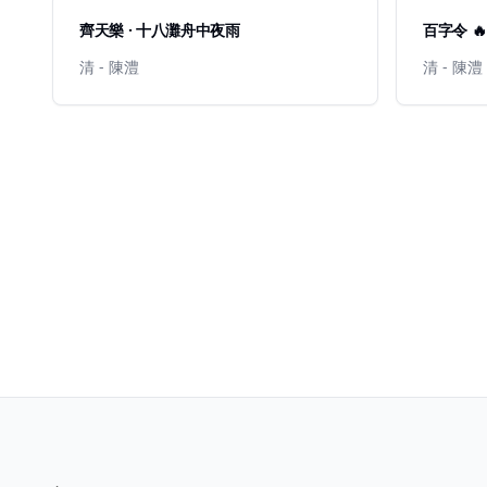
齊天樂 · 十八灘舟中夜雨
百字令 🔥
清 - 陳澧
清 - 陳澧