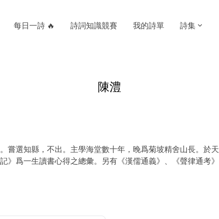
每日一詩 🔥
詩詞知識競賽
我的詩單
詩集
陳澧
。嘗選知縣，不出。主學海堂數十年，晚爲菊坡精舍山長。於天
記》爲一生讀書心得之總彙。另有《漢儒通義》、《聲律通考》