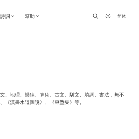
詩詞
幫助
简体
文、地理、樂律、算術、古文、駢文、填詞、書法，無不
、《漢書水道圖說》、《東塾集》等。