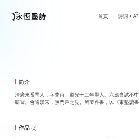
首頁
詩詞 + AI
简介
清廣東番禺人，字蘭甫。道光十二年舉人。六應會試不中
研習。會通漢宋，無門戶之見。所著各書，以《東塾讀書
作品
(2)