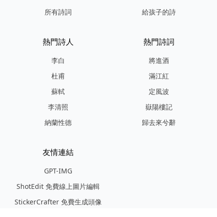
所有詩詞
給孩子的詩
熱門詩人
熱門詩詞
李白
將進酒
杜甫
滿江紅
蘇軾
定風波
李清照
嶽陽樓記
納蘭性德
歸去來兮辭
友情連結
GPT-IMG
ShotEdit 免費線上圖片編輯
StickerCrafter 免費生成頭像
貼紙