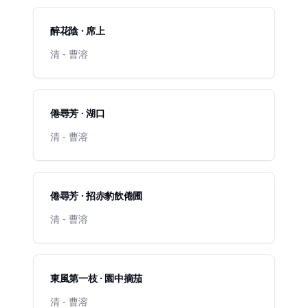
醉花陰 · 席上
清 - 曹溶
倦尋芳 · 湖口
清 - 曹溶
倦尋芳 · 招赤豹飲倦圃
清 - 曹溶
東風第一枝 · 園中摘茄
清 - 曹溶