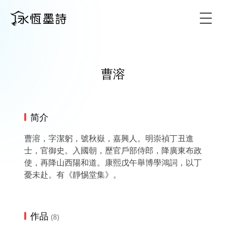
Togg
曹溶
简介
曹溶，字潔躬，號秋嶽，嘉興人。明崇禎丁丑進
士，官御史。入國朝，歷官戶部侍郎，降廣東布政
使，再降山西陽和道。康熙戊午舉博學鴻詞，以丁
憂未赴。有《靜惕堂集》。
作品
(8)