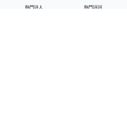
熱門詩人
熱門詩詞
李白
將進酒
杜甫
滿江紅
蘇軾
定風波
李清照
嶽陽樓記
納蘭性德
歸去來兮辭
友情連結
GPT-IMG
ShotEdit 免費線上圖片編輯
StickerCrafter 免費生成頭像
貼紙
Random Character
Generator