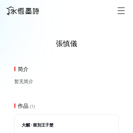
Togg
張慎儀
简介
暂无简介
作品
(1)
大酺 · 留別王子楚