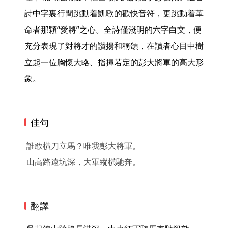
詩中字裏行間跳動着凱歌的歡快音符，更跳動着革
命者那顆“愛將”之心。全詩僅淺明的六字白文，便
充分表現了對將才的讚揚和稱頌，在讀者心目中樹
立起一位胸懷大略、指揮若定的彭大將軍的高大形
象。 
佳句
誰敢橫刀立馬？唯我彭大將軍。
山高路遠坑深，大軍縱橫馳奔。
翻譯