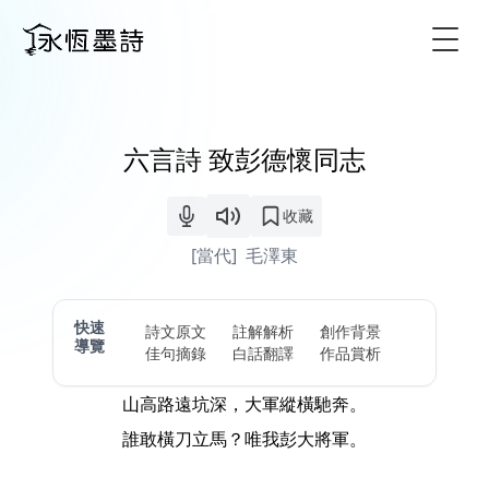
Togg
六言詩 致彭德懷同志
收藏
[當代]
毛澤東
快速
詩文原文
註解解析
創作背景
導覽
佳句摘錄
白話翻譯
作品賞析
山高路遠坑深，大軍縱橫馳奔。
誰敢橫刀立馬？唯我彭大將軍。