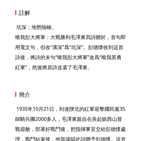
註解
 坑深：地勢險峻。

唯我彭大將軍：大戰勝利毛澤東寫詩贈於，首句即
用電文句，但改“溝深”爲“坑深”。彭德懷收到這首
詩後，將詩的末句“唯我彭大將軍”改爲“唯我英勇
紅軍”，然後將原詩送還了毛澤東。 
簡介
 1935年10月21日，到達陝北的紅軍迎擊國民黨35
師騎兵團2000多人，毛澤東親自在吳起鎮西山督
戰迎敵，部署好戰鬥後，把指揮事宜交給彭德懷處
理，戰鬥結束後，他當場賦此詩贈予彭德懷。這首