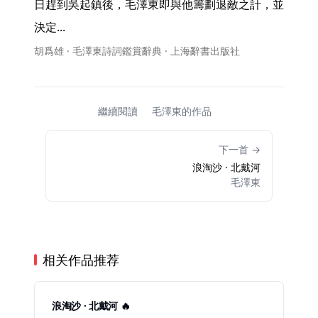
日趕到吳起鎮後，毛澤東即與他籌劃退敵之計，並
決定... 
胡爲雄 · 毛澤東詩詞鑑賞辭典 · 上海辭書出版社
繼續閱讀
毛澤東的作品
下一首 →
浪淘沙 · 北戴河
毛澤東
相关作品推荐
浪淘沙 · 北戴河 🔥