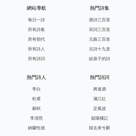
網站導航
熱門詩集
每日一詩
唐詩三百首
所有詩集
宋詞三百首
所有朝代
元曲三百首
所有詩人
古詩十九首
所有詩詞
給孩子的詩
熱門詩人
熱門詩詞
李白
將進酒
杜甫
滿江紅
蘇軾
定風波
李清照
嶽陽樓記
納蘭性德
歸去來兮辭