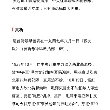
 吳起鎮山險路長溝深，中央紅軍騎馬奔馳殺敵。
有誰敢橫刀立馬，只有我彭德懷大將軍。 
賞析
 這首詩最早發表在一九四七年八月一日《戰友
報》（冀魯豫軍區政治部主辦）。

1935年10月，自中央紅軍主力進入西北高原後，
敵“中央軍”毛炳文部和寧夏馬鴻逵、馬鴻賓以及東
北軍的騎兵部隊一直尾追不捨。10月19日，當紅
軍進入陝北吳起鎮時，毛澤東提出不能把敵人帶進
蘇區，要把“尾巴”切掉。當日，毛澤東電召陝甘支
隊司令員彭德懷“來吳起鎮商行動方針”。彭德懷20