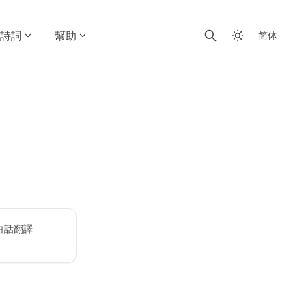
詩詞
幫助
简体
白話翻譯