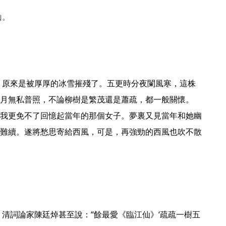
山。
月無私普照，不論柳樹是繁茂還是蕭疏，都一般關懷。

我更免不了回憶起當年的那個女子。夢裏又見當年和她幽
難續。遂將愁思寄給西風，可是，再強勁的西風也吹不散