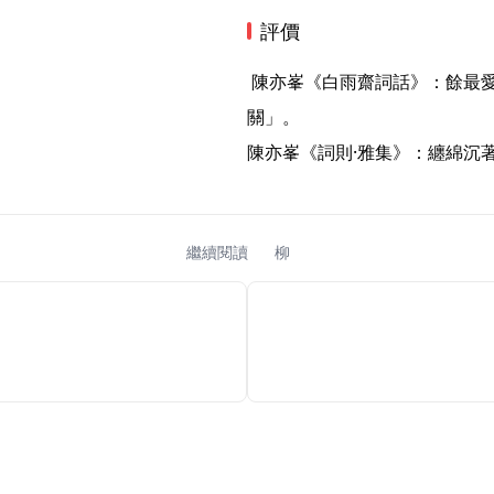
評價
 陳亦峯《白雨齋詞話》：餘最愛《臨江仙》「疏疏一樹五更寒，愛他明月好，憔悴也相
關」。

陳亦峯《詞則·雅集》：纏綿沉
繼續閱讀
柳