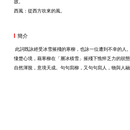
故。

西風：從西方吹來的風。 
簡介
 此詞既詠經受冰雪摧殘的寒柳，也詠一位遭到不幸的人。上闋寫柳的形態，下闋寫人的
悽楚心境，藉寒柳在「層冰積雪」摧殘下憔悴乏力的狀態