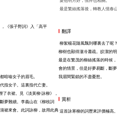
愛他明月好，憔悴也相關。
最是繁絲搖落後，轉教人憶春
翻譯
 柳絮楊花隨風飄到哪裏去了呢？原來是被厚厚的冰雪摧殘了。五更時分夜闌風寒，這株
柳樹也顯得淒冷蕭疏。皎潔的明
最是在繁茂的柳絲搖落的時候，
會的情景，但是好夢易斷，斷夢
都暗喻女子的眉毛。

我眉間緊鎖的不盡憂愁。 
代指女子。這裏指代亡妻。

濺溼了衣裙。見《淡黃柳·詠柳》，
賞析
斷夢難續。李義山在《柳枝詞
湔裙來會。此詞詠柳，故用此典
 這首詠寒柳的詞歷來評價極高。清詞論家陳廷焯甚至說：“餘最愛《臨江仙》‘疏疏一樹五