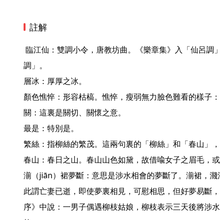
註解
 臨江仙：雙調小令，唐教坊曲。《樂章集》入「仙呂調」，《張子野詞》入「高平
調」。

層冰：厚厚之冰。

顏色憔悴：形容枯槁。憔悴，瘦弱無力臉色難看的樣子：

關：這裏是關切、關懷之意。

最是：特別是。

繁絲：指柳絲的繁茂。這兩句裏的「柳絲」和「春山」，
春山：春日之山。春山山色如黛，故借喩女子之眉毛，或
湔（jiān）裙夢斷：意思是涉水相會的夢斷了。湔裙，
此謂亡妻已逝，即使夢裏相見，可慰相思，但好夢易斷，
序》中說：一男子偶遇柳枝姑娘，柳枝表示三天後將涉水