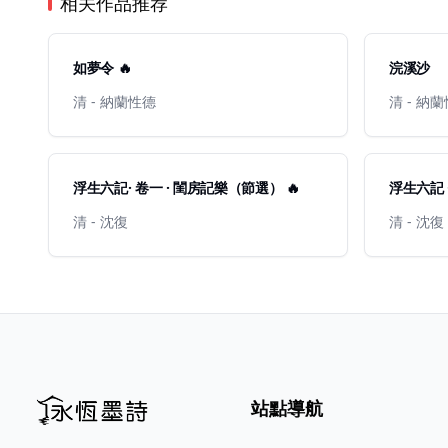
相关作品推荐
如夢令 🔥
浣溪沙
清 - 納蘭性德
清 - 納
浮生六記· 卷一 · 閨房記樂（節選） 🔥
浮生六記 
清 - 沈復
清 - 沈復
站點導航