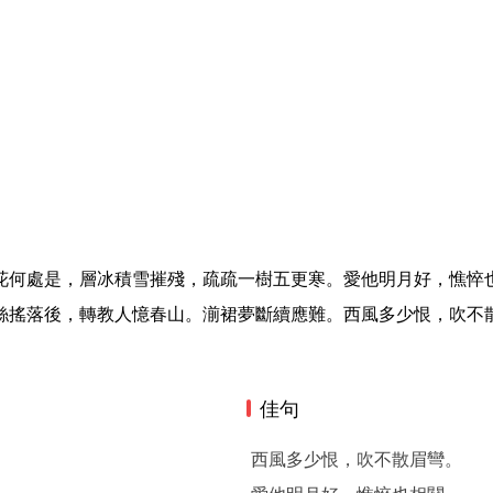
花何處是，層冰積雪摧殘，疏疏一樹五更寒。愛他明月好，憔悴
絲搖落後，轉教人憶春山。湔裙夢斷續應難。西風多少恨，吹不
佳句
西風多少恨，吹不散眉彎。