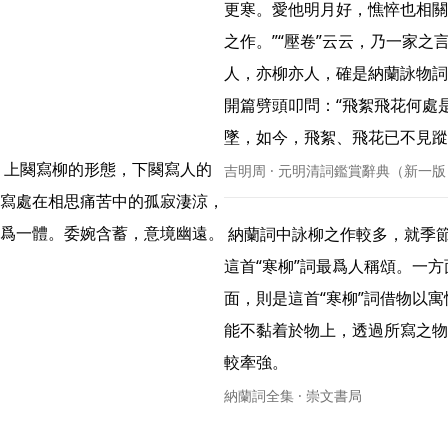
更寒。愛他明月好，憔悴也相關
之作。”“壓卷”云云，乃一家之
人，亦柳亦人，確是納蘭詠物詞
開篇劈頭叩問：“飛絮飛花何處
墜，如今，飛絮、飛花已不見蹤影
吉明周 · 元明清詞鑑賞辭典（新一版
寫處在相思痛苦中的孤寂淒涼，
自然渾脫，意境天成。句句寫柳，又句句寫人，物與人融爲一體。委婉含蓄，意境幽遠。 
 納蘭詞中詠柳之作較多，就季節而言，所詠有春日之柳、秋日之柳與寒冬之柳，其中以
這首“寒柳”詞最爲人稱頌。一
面，則是這首“寒柳”詞借物以
能不黏着於物上，透過所寫之物
較牽強。 
納蘭詞全集 · 崇文書局