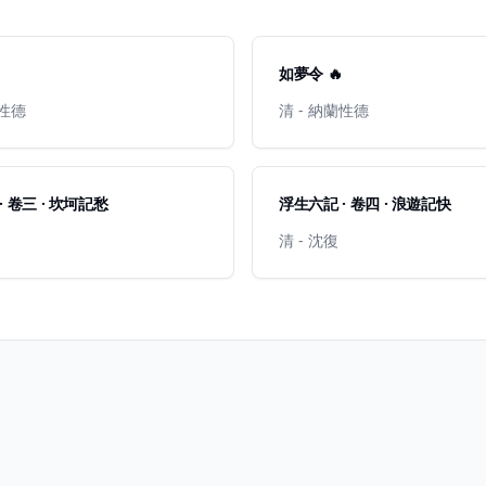
如夢令 🔥
蘭性德
清 - 納蘭性德
· 卷三 · 坎坷記愁
浮生六記 · 卷四 · 浪遊記快
清 - 沈復