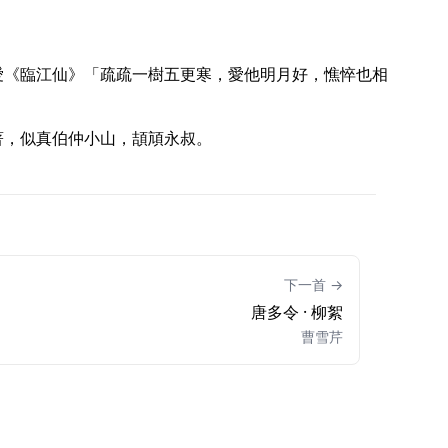
著，似真伯仲小山，頡頏永叔。 
下一首 →
唐多令 · 柳絮
曹雪芹