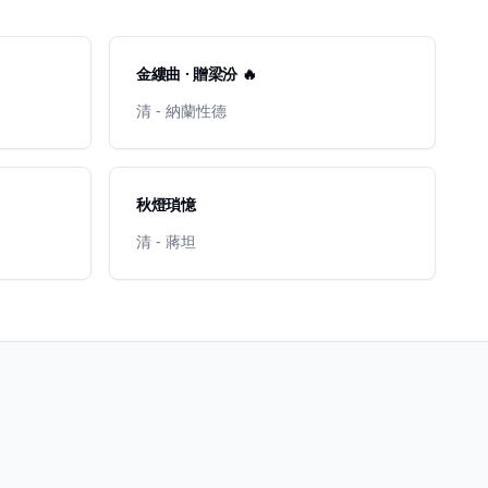
金縷曲 · 贈梁汾 🔥
清 - 納蘭性德
秋燈瑣憶
清 - 蔣坦