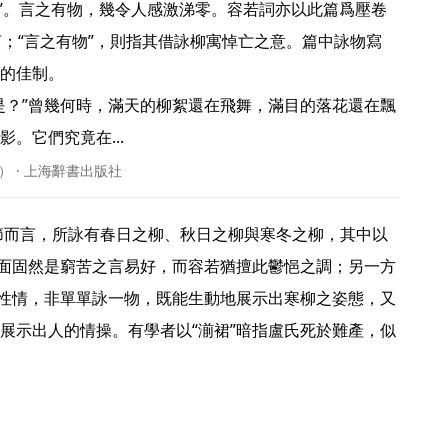
’。言之有物，幾令人感激涕零。容若詞亦以此篇爲壓卷
言；“言之有物”，則指其借詠柳寓悼亡之意。篇中詠物寫
的佳制。

是？”曾幾何時，滿天的柳絮還在飛舞，滿目的落花還在飄
。它們究竟在... 
） · 上海辭書出版社
方面固然是窮苦之言易好，而容若猶擅此鬱悒之調；另一方
寓性情，非單單詠一物，既能生動地展示出寒柳之姿態，又
展示出人的情操。有學者以“湔裙”暗指盧氏死於難產，似