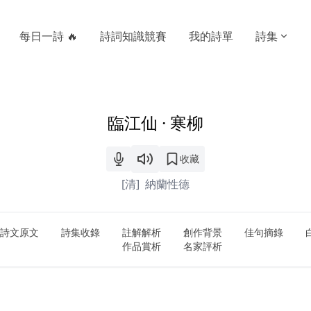
每日一詩 🔥
詩詞知識競賽
我的詩單
詩集
臨江仙 · 寒柳
收藏
[清]
納蘭性德
詩文原文
詩集收錄
註解解析
創作背景
佳句摘錄
作品賞析
名家評析