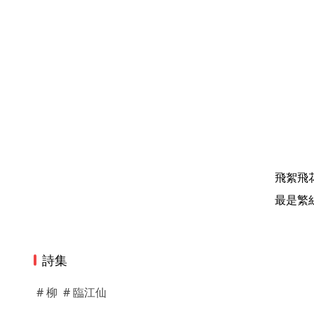
飛絮飛
最是繁
詩集
# 柳
# 臨江仙