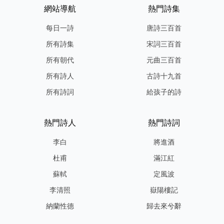
網站導航
熱門詩集
每日一詩
唐詩三百首
所有詩集
宋詞三百首
所有朝代
元曲三百首
所有詩人
古詩十九首
所有詩詞
給孩子的詩
熱門詩人
熱門詩詞
李白
將進酒
杜甫
滿江紅
蘇軾
定風波
李清照
嶽陽樓記
納蘭性德
歸去來兮辭