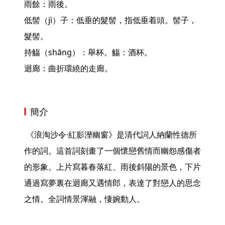
雨餘：雨後。

低髻（jì）子：低垂的髮髻，指低垂着頭。髻子，
髮髻。

持觴（shāng）：舉杯。觴：酒杯。

迴廊：曲折環繞的走廊。 
簡介
 《浪淘沙令·紅影溼幽窗》是清代詞人納蘭性德所
作的詞。這首詞刻畫了一個懷戀舊情而幽怨感傷者
的形象。上片寫暮春落紅、雨後斜陽的景色，下片
通過寫夢裏在迴廊又遇情郎，表達了對戀人的思念
之情。全詞情景渾融，悽婉動人。 