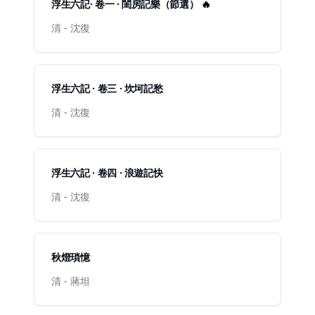
浮生六記· 卷一 · 閨房記樂（節選） 🔥
清 - 沈復
浮生六記 · 卷三 · 坎坷記愁
清 - 沈復
浮生六記 · 卷四 · 浪遊記快
清 - 沈復
秋燈瑣憶
清 - 蔣坦