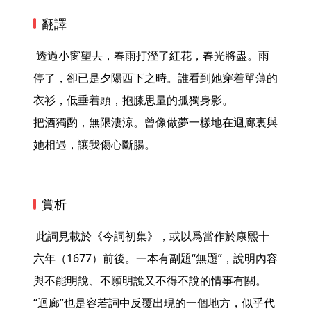
翻譯
 透過小窗望去，春雨打溼了紅花，春光將盡。雨
停了，卻已是夕陽西下之時。誰看到她穿着單薄的
衣衫，低垂着頭，抱膝思量的孤獨身影。

把酒獨酌，無限淒涼。曾像做夢一樣地在迴廊裏與
她相遇，讓我傷心斷腸。 
賞析
 此詞見載於《今詞初集》，或以爲當作於康熙十
六年（1677）前後。一本有副題“無題”，說明內容
與不能明說、不願明說又不得不說的情事有關。
“迴廊”也是容若詞中反覆出現的一個地方，似乎代