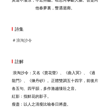
莫道不淒涼，早近持觴。暗思何事斷人腸。曾是向
他春夢裏，瞥遇迴廊。
詩集
# 浪淘沙令
註解
 浪淘沙令：又名《賣花聲》、《曲入冥》、《過
龍門》、《煉丹砂》。正體雙調五十四字，前後片
各五句、四平韻，多作激越悽壯之音。

紅影：指鮮花的影子。

瘦盡：以人之清瘦比喻春日將盡。
