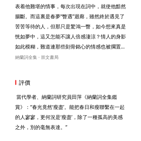
表着他難堪的情事，每次出現在詞中，就使他黯然
腸斷。而這裏是春夢“瞥遇”迴廊，雖然終於遇見了
苦苦等待的人，但那只是驚鴻一瞥，如今想來真是
恍如夢中，這又怎能不讓人倍感淒涼？情人的身影
如此模糊，難道連那些刻骨銘心的情感也被擱置... 
納蘭詞全集 · 崇文書局
評價
 當代學者、納蘭詞研究員田萍《納蘭詞全集鑑
賞》：“春光竟然‘瘦盡’。能把春日和瘦聯繫在一起
的人寥寥，更何況是‘瘦盡’，除了一種孤高的美感
之外，別的毫無表達。” 