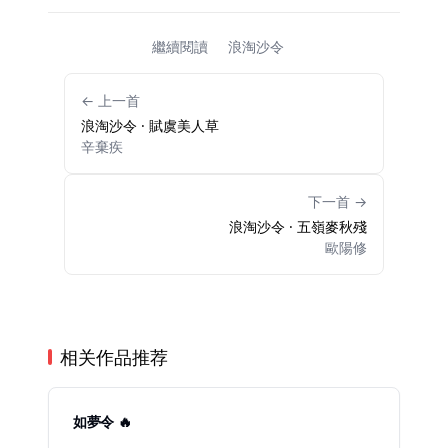
繼續閱讀
浪淘沙令
← 上一首
浪淘沙令 · 賦虞美人草
辛棄疾
下一首 →
浪淘沙令 · 五嶺麥秋殘
歐陽修
相关作品推荐
如夢令 🔥