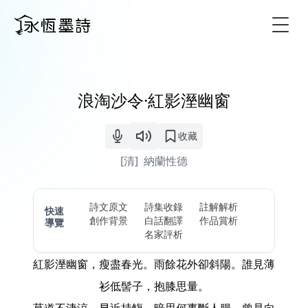
Togg
浪淘沙令·紅影溼幽窗
收藏
[清]
納蘭性德
詩文原文
詩集收錄
註解解析
快速
創作背景
白話翻譯
作品賞析
導覽
名家評析
紅影溼幽窗，瘦盡春光。雨餘花外卻斜陽。誰見薄
衫低髻子，抱膝思量。