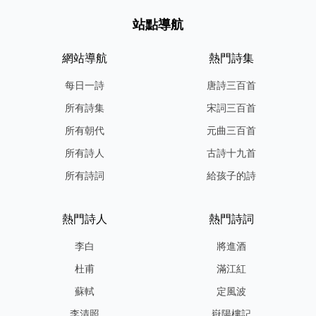
站點導航
網站導航
熱門詩集
每日一詩
唐詩三百首
所有詩集
宋詞三百首
所有朝代
元曲三百首
所有詩人
古詩十九首
所有詩詞
給孩子的詩
熱門詩人
熱門詩詞
李白
將進酒
杜甫
滿江紅
蘇軾
定風波
李清照
嶽陽樓記