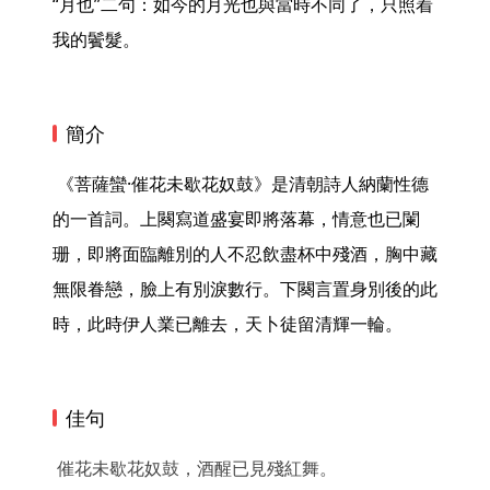
“月也”二句：如今的月光也與當時不同了，只照着
我的鬢髮。 
簡介
 《菩薩蠻·催花未歇花奴鼓》是清朝詩人納蘭性德
的一首詞。上闋寫道盛宴即將落幕，情意也已闌
珊，即將面臨離別的人不忍飲盡杯中殘酒，胸中藏
無限眷戀，臉上有別淚數行。下闋言置身別後的此
時，此時伊人業已離去，天卜徒留清輝一輪。 
佳句
催花未歇花奴鼓，酒醒已見殘紅舞。