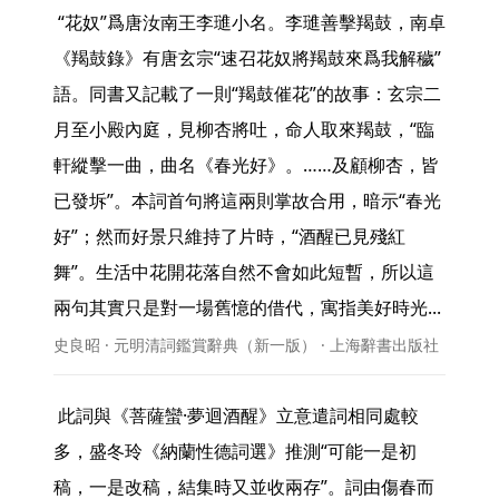
 “花奴”爲唐汝南王李璡小名。李璡善擊羯鼓，南卓
《羯鼓錄》有唐玄宗“速召花奴將羯鼓來爲我解穢”
語。同書又記載了一則“羯鼓催花”的故事：玄宗二
月至小殿內庭，見柳杏將吐，命人取來羯鼓，“臨
軒縱擊一曲，曲名《春光好》。……及顧柳杏，皆
已發坼”。本詞首句將這兩則掌故合用，暗示“春光
好”；然而好景只維持了片時，“酒醒已見殘紅
舞”。生活中花開花落自然不會如此短暫，所以這
兩句其實只是對一場舊憶的借代，寓指美好時光... 
史良昭 · 元明清詞鑑賞辭典（新一版） · 上海辭書出版社
 此詞與《菩薩蠻·夢迴酒醒》立意遣詞相同處較
多，盛冬玲《納蘭性德詞選》推測“可能一是初
稿，一是改稿，結集時又並收兩存”。詞由傷春而