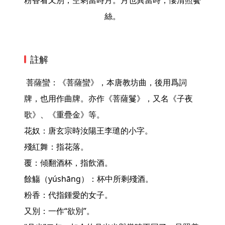
粉香看又別，空剩當時月。月也異當時，悽清照鬢
絲。
註解
 菩薩蠻：《菩薩蠻》，本唐教坊曲，後用爲詞
牌，也用作曲牌。亦作《菩薩鬘》，又名《子夜
歌》、《重疊金》等。

花奴：唐玄宗時汝陽王李璡的小字。

殘紅舞：指花落。

覆：傾翻酒杯，指飲酒。

餘觴（yúshāng）：杯中所剩殘酒。

粉香：代指鍾愛的女子。

又別：一作“欲別”。
