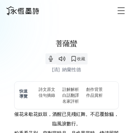
Togg
菩薩蠻
收藏
[清]
納蘭性德
詩文原文
註解解析
創作背景
快速
佳句摘錄
白話翻譯
作品賞析
導覽
名家評析
催花未歇花奴鼓，酒醒已見殘紅舞。不忍覆餘觴，
臨風淚數行。