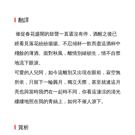
翻譯
 催促春花盛開的鼓聲一直還沒有停，酒醒之後已
經看見落花紛紛揚揚。不忍傾杯一飲而盡這酒杯中
殘餘的薄酒。面對秋風，離情別緒頓生，情不自禁
地流下眼淚。

可愛的人兒阿，如今這離別又出現在眼前，寂空無
所依，只留下一輪圓月，獨立天際，甚至就連這月
亮也與當時我們在一起時不同，你看這淒涼的清光
縷縷地照在我的青絲上，如何不催人淚下。 
賞析