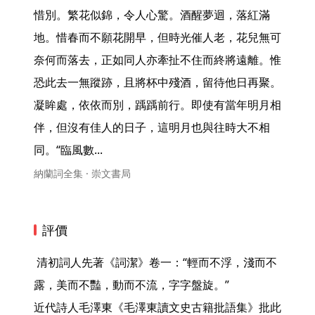
惜別。繁花似錦，令人心驚。酒醒夢迴，落紅滿
地。惜春而不願花開早，但時光催人老，花兒無可
奈何而落去，正如同人亦牽扯不住而終將遠離。惟
恐此去一無蹤跡，且將杯中殘酒，留待他日再聚。
凝眸處，依依而別，踽踽前行。即使有當年明月相
伴，但沒有佳人的日子，這明月也與往時大不相
同。“臨風數... 
納蘭詞全集 · 崇文書局
評價
 清初詞人先著《詞潔》卷一：“輕而不浮，淺而不
露，美而不豔，動而不流，字字盤旋。”

近代詩人毛澤東《毛澤東讀文史古籍批語集》批此