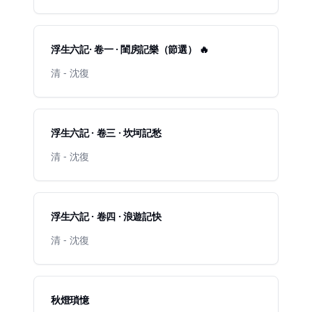
浮生六記· 卷一 · 閨房記樂（節選） 🔥
清 - 沈復
浮生六記 · 卷三 · 坎坷記愁
清 - 沈復
浮生六記 · 卷四 · 浪遊記快
清 - 沈復
秋燈瑣憶