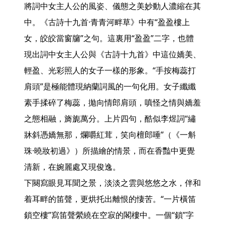
將詞中女主人公的風姿、儀態之美妙動人濃縮在其
中。《古詩十九首·青青河畔草》中有“盈盈樓上
女，皎皎當窗牖”之句。這裏用“盈盈”二字，也體
現出詞中女主人公與《古詩十九首》中這位嬌美、
輕盈、光彩照人的女子一樣的形象。“手按梅蕊打
肩頭”是極能體現納蘭詞風的一句化用。女子纖纖
素手揉碎了梅蕊，拋向情郎肩頭，嗔怪之情與嬌羞
之態相融，旖旎萬分。上片四句，酷似李煜詞“繡
牀斜憑嬌無那，爛嚼紅茸，笑向檀郎唾”（《一斛
珠·曉妝初過》）所描繪的情景，而在香豔中更覺
清新，在婉麗處又現俊逸。

下闋寫眼見耳聞之景，淡淡之雲與悠悠之水，伴和
着耳畔的笛聲，更烘托出離恨的悽苦。“一片橫笛
鎖空樓”寫笛聲縈繞在空寂的閣樓中。一個“鎖”字