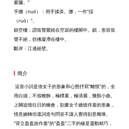
窗牖。”

手挪（nuó）：用手揉弄。挪，一作“挼
（ruó）”。

鎖空樓：謂笛聲縈繞在空寂的樓閣中。鎖，形容笛
聲不絕，彷彿凝滯在樓中。

斷岸：江邊絕壁。 
簡介
 這首小詞是借女子的形象和心態抒寫“離恨”的，全
用白描，不假雕飾，極樸素，極清麗，幾類小曲。
上闋追憶往日的幽會，刻畫女子嬌慎佯羞的形象，
情意婉轉但遣詞造句問並不讓人覺得刻意雕琢。

“背立盈盈故作羞”的“盈盈”二字的確是靈動精巧，