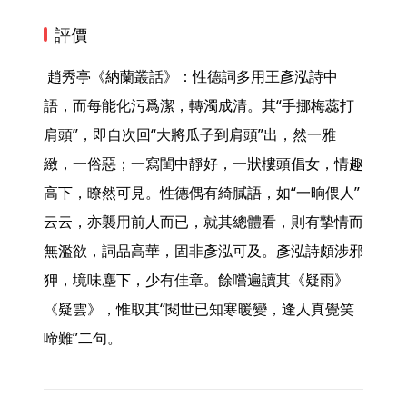
評價
 趙秀亭《納蘭叢話》：性德詞多用王彥泓詩中
語，而每能化污爲潔，轉濁成清。其“手挪梅蕊打
肩頭”，即自次回“大將瓜子到肩頭”出，然一雅
緻，一俗惡；一寫閨中靜好，一狀樓頭倡女，情趣
高下，瞭然可見。性德偶有綺膩語，如“一晌偎人”
云云，亦襲用前人而已，就其總體看，則有摯情而
無濫欲，詞品高華，固非彥泓可及。彥泓詩頗涉邪
狎，境味塵下，少有佳章。餘嚐遍讀其《疑雨》
《疑雲》，惟取其“閱世已知寒暖變，逢人真覺笑
啼難”二句。 