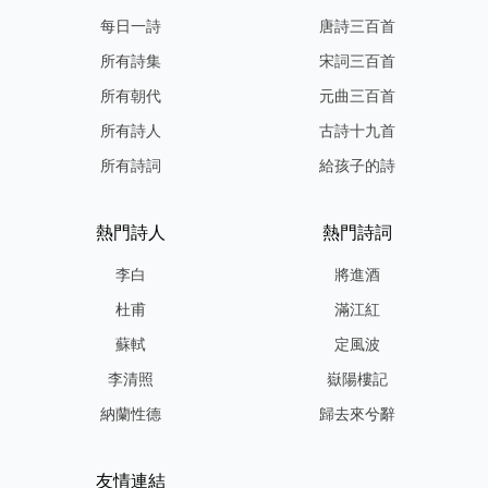
每日一詩
唐詩三百首
所有詩集
宋詞三百首
所有朝代
元曲三百首
所有詩人
古詩十九首
所有詩詞
給孩子的詩
熱門詩人
熱門詩詞
李白
將進酒
杜甫
滿江紅
蘇軾
定風波
李清照
嶽陽樓記
納蘭性德
歸去來兮辭
友情連結