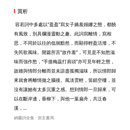
賞析
 容若詞中多處以“盈盈”寫女子嬌羞嫋娜之態，都饒
有風致，別具爛漫靈動之趣。此詞寫離情，寫相
思，不同於以往的低徊黯然，而顯得輕盈活潑，不
失民歌風味。開篇所言“故作羞”，可見是不知愁滋
味而強作愁，“手接梅蕊打肩頭”亦可見年輕之態，
故雖與情郎分離而並未諳盡孤獨滋味，所以情郎歸
來就會將離情拋之腦後。風淡雲輕，笛鎖空樓，並
沒有讓她有太多沉重之感。想到情郎一旦歸來，可
以在斷岸邊，垂柳下，與他一葉扁舟，共泛春
溪，... 
納蘭詞全集 · 崇文書局