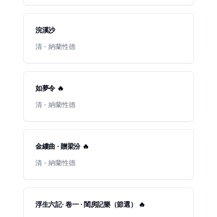
浣溪沙
清 - 納蘭性德
如夢令 🔥
清 - 納蘭性德
金縷曲 · 贈梁汾 🔥
清 - 納蘭性德
浮生六記· 卷一 · 閨房記樂（節選） 🔥