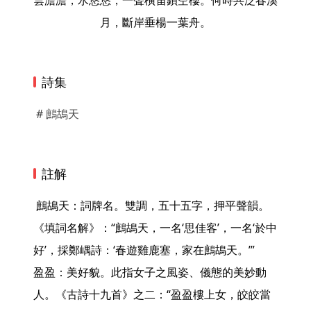
雲澹澹，水悠悠，一聲橫笛鎖空樓。何時共泛春溪
月，斷岸垂楊一葉舟。
詩集
# 鷓鴣天
註解
 鷓鴣天：詞牌名。雙調，五十五字，押平聲韻。
《填詞名解》：“鷓鴣天，一名‘思佳客’，一名‘於中
好’，採鄭嵎詩：‘春遊雞鹿塞，家在鷓鴣天。’”

盈盈：美好貌。此指女子之風姿、儀態的美妙動
人。《古詩十九首》之二：“盈盈樓上女，皎皎當