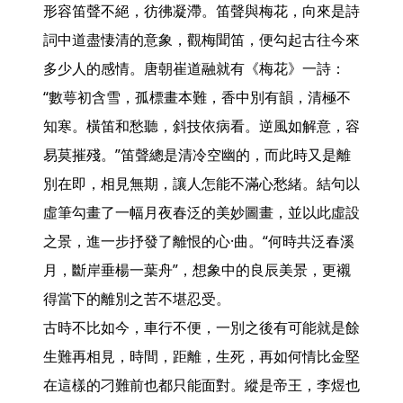
形容笛聲不絕，彷彿凝滯。笛聲與梅花，向來是詩
詞中道盡悽清的意象，觀梅聞笛，便勾起古往今來
多少人的感情。唐朝崔道融就有《梅花》一詩：
“數萼初含雪，孤標畫本難，香中別有韻，清極不
知寒。橫笛和愁聽，斜技依病看。逆風如解意，容
易莫摧殘。”笛聲總是清冷空幽的，而此時又是離
別在即，相見無期，讓人怎能不滿心愁緒。結句以
虛筆勾畫了一幅月夜春泛的美妙圖畫，並以此虛設
之景，進一步抒發了離恨的心·曲。“何時共泛春溪
月，斷岸垂楊一葉舟”，想象中的良辰美景，更襯
得當下的離別之苦不堪忍受。

古時不比如今，車行不便，一別之後有可能就是餘
生難再相見，時間，距離，生死，再如何情比金堅
在這樣的刁難前也都只能面對。縱是帝王，李煜也