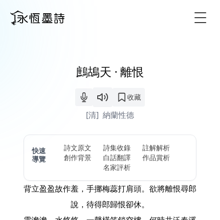
Togg
鷓鴣天 · 離恨
收藏
[清]
納蘭性德
詩文原文
詩集收錄
註解解析
快速
創作背景
白話翻譯
作品賞析
導覽
名家評析
背立盈盈故作羞，手挪梅蕊打肩頭。欲將離恨尋郎
說，待得郎歸恨卻休。