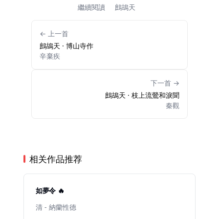
繼續閱讀
鷓鴣天
← 上一首
鷓鴣天 · 博山寺作
辛棄疾
下一首 →
鷓鴣天 · 枝上流鶯和淚聞
秦觀
相关作品推荐
如夢令 🔥
清 - 納蘭性德