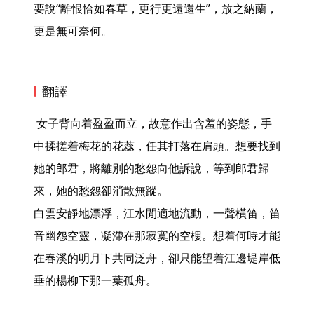
要說“離恨恰如春草，更行更遠還生”，放之納蘭，
更是無可奈何。 
翻譯
 女子背向着盈盈而立，故意作出含羞的姿態，手
中揉搓着梅花的花蕊，任其打落在肩頭。想要找到
她的郎君，將離別的愁怨向他訴說，等到郎君歸
來，她的愁怨卻消散無蹤。

白雲安靜地漂浮，江水閒適地流動，一聲橫笛，笛
音幽怨空靈，凝滯在那寂寞的空樓。想着何時才能
在春溪的明月下共同泛舟，卻只能望着江邊堤岸低
垂的楊柳下那一葉孤舟。 