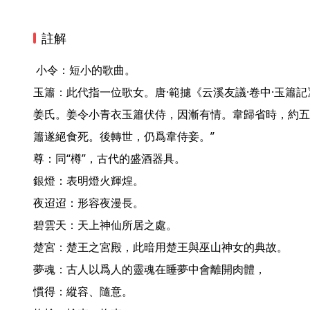
註解
 小令：短小的歌曲。

玉簫：此代指一位歌女。唐·範攄《云溪友議·卷中·玉簫
姜氏。姜令小青衣玉簫伏侍，因漸有情。韋歸省時，約五
簫遂絕食死。後轉世，仍爲韋侍妾。”

尊：同“樽”，古代的盛酒器具。

銀燈：表明燈火輝煌。

夜迢迢：形容夜漫長。

碧雲天：天上神仙所居之處。

楚宮：楚王之宮殿，此暗用楚王與巫山神女的典故。

夢魂：古人以爲人的靈魂在睡夢中會離開肉體，

慣得：縱容、隨意。
