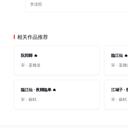
李清照
相关作品推荐
阮郎歸 🔥
臨江仙 🔥
宋 - 晏幾道
宋 - 晏
臨江仙 · 夜歸臨皋 🔥
江城子 · 
宋 - 蘇軾
宋 - 蘇軾