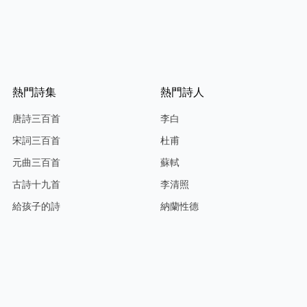
熱門詩集
熱門詩人
唐詩三百首
李白
宋詞三百首
杜甫
元曲三百首
蘇軾
古詩十九首
李清照
給孩子的詩
納蘭性德