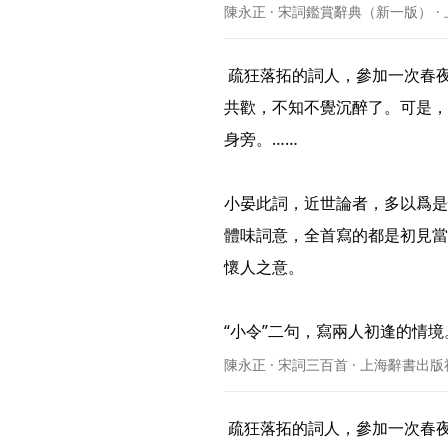
陳永正 · 宋詞鑑賞辭典（新一版） ·
 疏狂落拓的詞人，參加一次春夜的宴會，遇到一位美豔的女郎。在璀璨的銀燈下，歌酒
共歡，不知不覺沉醉了。可是，
身旁。……

小晏此詞，近世論者，多以爲是
體味詞意，全首寫的都是初見當
懷人之意。

“小令”二句，寫兩人初逢的情境。“
陳永正 · 宋詞三百首 · 上海辭書出版
 疏狂落拓的詞人，參加一次春夜的宴會，遇到一位美豔的女郎。在璀璨的銀燈下，歌酒