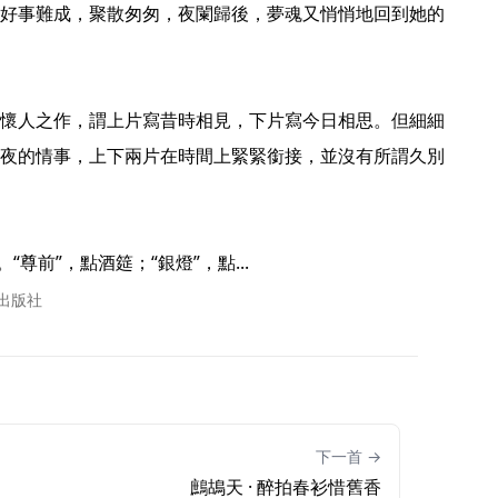
好事難成，聚散匆匆，夜闌歸後，夢魂又悄悄地回到她的
懷人之作，謂上片寫昔時相見，下片寫今日相思。但細細
夜的情事，上下兩片在時間上緊緊銜接，並沒有所謂久別
尊前”，點酒筵；“銀燈”，點... 
書出版社
下一首 →
鷓鴣天 · 醉拍春衫惜舊香