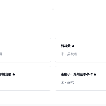
鷓鴣天 🔥
幾道
宋 - 晏幾道
密州出獵 🔥
南鄉子 · 黃州臨皋亭作 🔥
宋 - 蘇軾