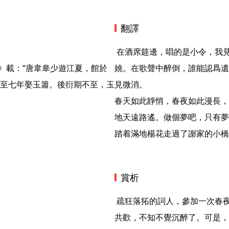
翻譯
 在酒席筵邊，唱的是小令，我見到了玉簫。銀燈把她映照，只一曲輕歌，便顯出嫵媚嬌
記》載：“唐韋皋少遊江夏，館於
嬈。在歌聲中醉倒，誰能認爲遺
至七年娶玉簫。後衍期不至，玉
見微消。

春天如此靜悄，春夜如此漫長，
地天遠路遙。做個夢吧，只有夢
踏着滿地楊花走過了謝家的小橋
賞析
 疏狂落拓的詞人，參加一次春夜的宴會，遇到一位美豔的女郎。在璀璨的銀燈下，歌酒
共歡，不知不覺沉醉了。可是，