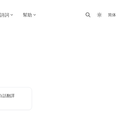
詩詞
幫助
简体
白話翻譯