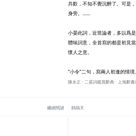
共歡，不知不覺沉醉了。可是，
身旁。……

小晏此詞，近世論者，多以爲是
體味詞意，全首寫的都是初見當
懷人之意。

“小令”二句，寫兩人初逢的情境。“
陳永正 · 二晏詞鑑賞辭典 · 上海辭
繼續閱讀
鷓鴣天