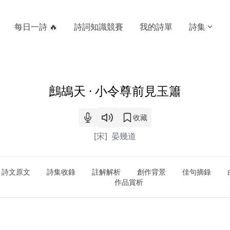
每日一詩 🔥
詩詞知識競賽
我的詩單
詩集
鷓鴣天 · 小令尊前見玉簫
收藏
[宋]
晏幾道
詩文原文
詩集收錄
註解解析
創作背景
佳句摘錄
作品賞析