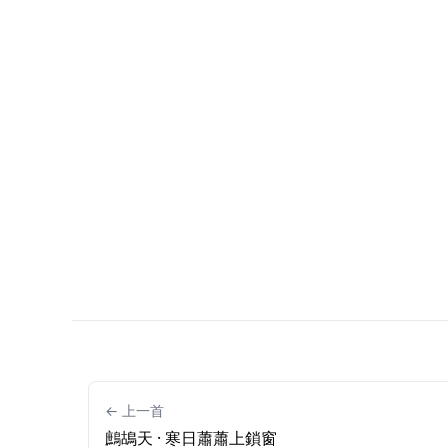
← 上一首
鷓鴣天 · 寒日蕭蕭上鎖窗