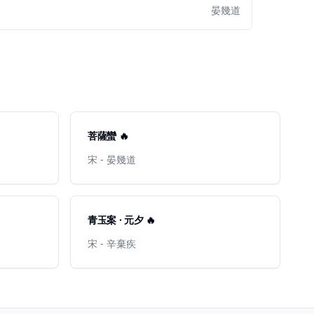
晏幾道
菩薩蠻 🔥
宋 - 晏幾道
青玉案 · 元夕 🔥
宋 - 辛棄疾