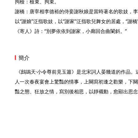
拘檢：檢束、拘束。

謝橋：唐宰相李德裕的侍妾謝秋娘是當時著名的歌妓，李
以“謝娘”泛指歌妓，以“謝家”泛指歌兒舞女的居處，“謝
《寄人》詩：“別夢依依到謝家，小廊回合曲闌斜。” 
簡介
 《鷓鴣天·小令尊前見玉簫》是北宋詞人晏幾道的作品。這是一首懷人之作，記述的是詞
人一次春夜宴會上驚豔的情事，上闋寫初逢之歡樂，下闋
豔之態、狂放之情，寫別後相思，以靜襯動，愈顯出思念