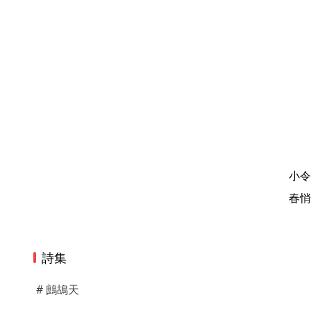
小令
春悄
詩集
# 鷓鴣天