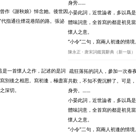
身旁……

曾作《謝秋娘》悼念她。後世因
小晏此詞，近世論者，多以爲是
橋”代指通往煙花巷陌的路。張泌
體味詞意，全首寫的都是初見當
懷人之意。

“小令”二句，寫兩人初逢的情境。“
陳永正 · 唐宋詞鑑賞辭典（新一版）
 疏狂落拓的詞人，參加一次春夜的宴會，遇到一位美豔的女郎。在璀璨的銀燈下，歌酒
寫別後之相思。寫初逢，極盡富
共歡，不知不覺沉醉了。可是，
之深切。 
身旁。……

小晏此詞，近世論者，多以爲是
體味詞意，全首寫的都是初見當
懷人之意。

“小令”二句，寫兩人初逢的情境。“