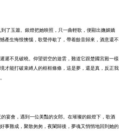
憾產生悔恨懊惱，歌聲停歇了，帶着餘音歸來，酒意還不
遲遲不見破曉。仰望碧空的遊雲，難道它跟楚國宮殿一樣
境才能打破束縛人的框框條條，這是夢，還是真，反正我
。 
好事難成，聚散匆匆，夜闌歸後，夢魂又悄悄地回到她的