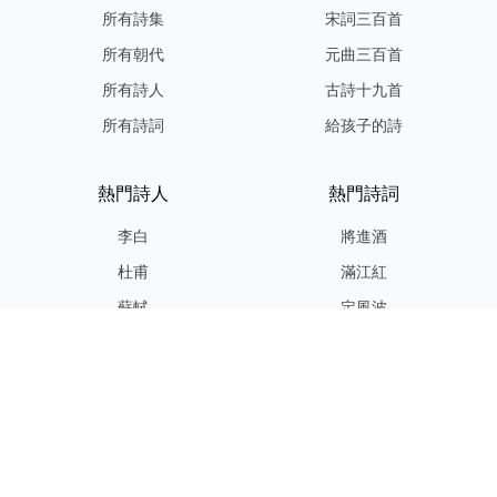
所有詩集
宋詞三百首
所有朝代
元曲三百首
所有詩人
古詩十九首
所有詩詞
給孩子的詩
熱門詩人
熱門詩詞
李白
將進酒
杜甫
滿江紅
蘇軾
定風波
李清照
嶽陽樓記
納蘭性德
歸去來兮辭
友情連結
GPT-IMG