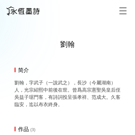
Togg
劉翰
简介
劉翰，字武子（一說武之），長沙（今屬湖南）
人，光宗紹熙中前後在世。曾爲高宗憲聖吳皇后侄
吳益子琚門客，有詩詞投呈張孝祥、范成大。久客
臨安，迄以布衣終身。
作品
(3)