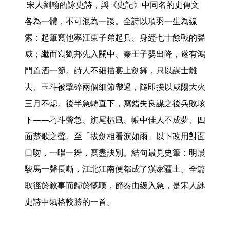
 宋人劉翰的詠史詩，與《史記》中同名的史傳文
各為一體，不可混為一談。全詩以項羽一生為線
索：起筆寫他率江東子弟起兵、身經七十餘戰的聲
威；繼而寫劉邦先入關中、秦王子嬰出降，遂有鴻
門置酒一節。詩人不細描宴上劍舞，只以謀士離
去、玉斗被擊碎兩個細節帶過，隨即接以咸陽大火
三月不熄。後半急轉直下，寫錯失良謀之後兵敗垓
下——刁斗聲急、旗尾橫風、帳中佳人不成夢、四
面楚歌之聲。至「拔劍相看淚如雨」以下改用對面
口吻，一唱一舞，寫盡訣別。結句最見史筆：明晨
駿馬一聲長嘶，江北江南便都成了漢家疆土。全篇
取徑於敘事而歸於慨嘆，節奏由緩入急，是宋人詠
史詩中氣格較勝的一首。 