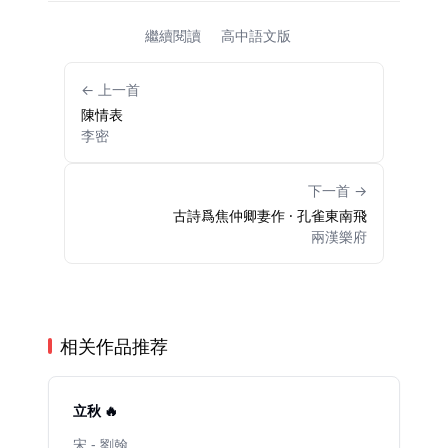
繼續閱讀
高中語文版
← 上一首
陳情表
李密
下一首 →
古詩爲焦仲卿妻作 · 孔雀東南飛
兩漢樂府
相关作品推荐
立秋 🔥
宋 - 劉翰