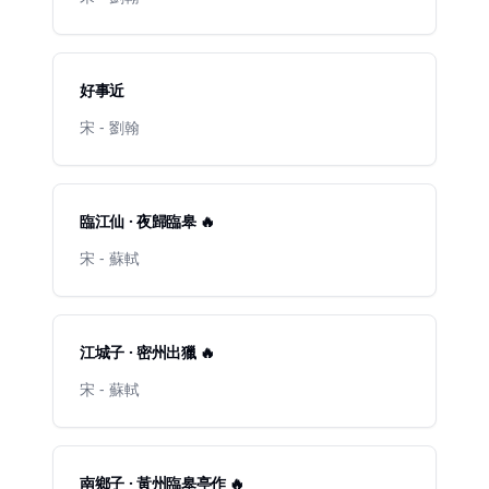
好事近
宋 - 劉翰
臨江仙 · 夜歸臨皋 🔥
宋 - 蘇軾
江城子 · 密州出獵 🔥
宋 - 蘇軾
南鄉子 · 黃州臨皋亭作 🔥