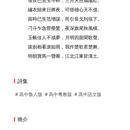
張良已去玉斗碎，三月火照咸陽紅。
繡衣歸來日將夜，可惜雄心天不借。
當時已失范增謀，尚引長戈到垓下。
刁斗乍急營壘驚，夜深旗尾秋風橫。
玉帳佳人不成夢，月明四面聞歌聲。
拔劍相看淚如雨，我作楚歌君楚舞。
明朝寶馬一聲嘶，江北江東皆漢土。
詩集
# 高中魯人版
# 高中粵教版
# 高中語文版
簡介