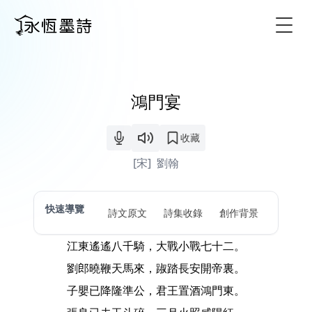
Togg
鴻門宴
收藏
[宋]
劉翰
快速導覽
詩文原文
詩集收錄
創作背景
江東遙遙八千騎，大戰小戰七十二。
劉郎曉鞭天馬來，踧踏長安開帝裏。
子嬰已降隆準公，君王置酒鴻門東。