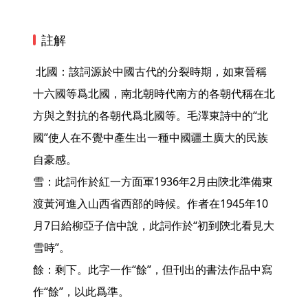
註解
 北國：該詞源於中國古代的分裂時期，如東晉稱
十六國等爲北國，南北朝時代南方的各朝代稱在北
方與之對抗的各朝代爲北國等。毛澤東詩中的“北
國”使人在不覺中產生出一種中國疆土廣大的民族
自豪感。

雪：此詞作於紅一方面軍1936年2月由陝北準備東
渡黃河進入山西省西部的時候。作者在1945年10
月7日給柳亞子信中說，此詞作於“初到陝北看見大
雪時”。

餘：剩下。此字一作“餘”，但刊出的書法作品中寫
作“餘”，以此爲準。
