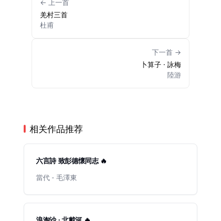
← 上一首
羌村三首
杜甫
下一首 →
卜算子 · 詠梅
陸游
相关作品推荐
六言詩 致彭德懷同志 🔥
當代 - 毛澤東
浪淘沙 · 北戴河 🔥