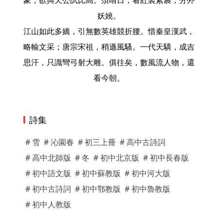
象，欲與天公試比高。須晴日，看紅裝素裹，分外
妖嬈。
江山如此多嬌，引無數英雄競折腰。惜秦皇漢武，
略輸文采；唐宗宋祖，稍遜風騷。一代天驕，成吉
思汗，只識彎弓射大雕。俱往矣，數風流人物，還
看今朝。
詩集
# 雪
# 沁園春
# 初三上冊
# 高中古詩詞
# 高中北師版
# 冬
# 初中北京版
# 初中長春版
# 初中語文版
# 初中蘇教版
# 初中河大版
# 初中古詩詞
# 初中鄂教版
# 初中魯教版
# 初中人教版