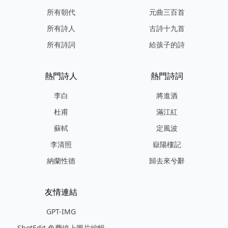
所有朝代
元曲三百首
所有詩人
古詩十九首
所有詩詞
給孩子的詩
熱門詩人
熱門詩詞
李白
將進酒
杜甫
滿江紅
蘇軾
定風波
李清照
嶽陽樓記
納蘭性德
歸去來兮辭
友情連結
GPT-IMG
ShotEdit 免費線上圖片編輯