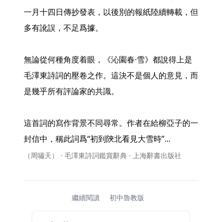
一月十四日傳抄發表，以後別的報紙陸續轉載，但
多有訛誤，不足爲據。

無論從何種角度着眼，《沁園春·雪》都說得上是
毛澤東詩詞的壓卷之作。這決不是個人的意見，而
是幾乎所有評論家的共識。

這首詞的寫作背景不同尋常。作者在給柳亞子的一
封信中，稱此詞爲“初到陝北看見大雪時”... 
（周嘯天） · 毛澤東詩詞鑑賞辭典 · 上海辭書出版社
繼續閱讀
初中魯教版