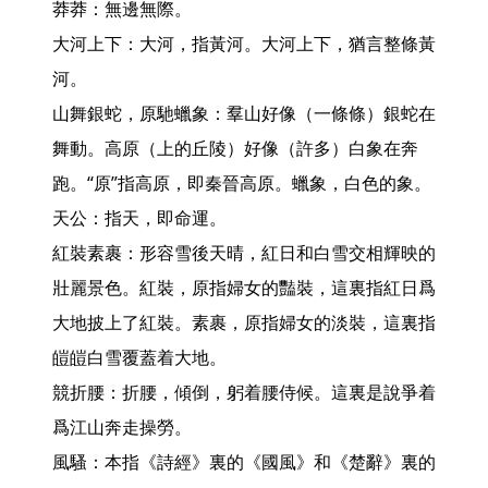
莽莽：無邊無際。

大河上下：大河，指黃河。大河上下，猶言整條黃
河。

山舞銀蛇，原馳蠟象：羣山好像（一條條）銀蛇在
舞動。高原（上的丘陵）好像（許多）白象在奔
跑。“原”指高原，即秦晉高原。蠟象，白色的象。

天公：指天，即命運。

紅裝素裹：形容雪後天晴，紅日和白雪交相輝映的
壯麗景色。紅裝，原指婦女的豔裝，這裏指紅日爲
大地披上了紅裝。素裹，原指婦女的淡裝，這裏指
皚皚白雪覆蓋着大地。

競折腰：折腰，傾倒，躬着腰侍候。這裏是說爭着
爲江山奔走操勞。

風騷：本指《詩經》裏的《國風》和《楚辭》裏的