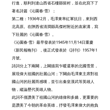
行進，順利到達山西省石樓縣留村，並在此寫下了
著名詩篇《沁園春·雪》；

第二種：1936年2月，毛澤東率紅軍抗日，來到西
北高原。在陝西省清澗縣高傑村附近的袁家溝，寫
下壯麗的《沁園春·雪》。

《沁園春·雪》最早發表於1945年11月14日重慶
《新民報晚刊》，後正式發表於《詩刊》1957年1
月號。

詩詞分上下兩闋，上闋描寫乍暖還寒的北國雪景，
展現偉大祖國的壯麗山河；下闋由毛澤東主席對祖
國山河的壯麗而感嘆，並引出秦皇漢武等英雄人
物，縱論歷代英雄人物。

此詞不僅讚美了祖國山河的雄偉和多嬌，更重要的
是讚美了今朝的革命英雄，抒發毛澤東偉大的抱負