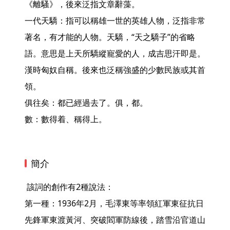
《離騷》，後來泛指文章辭藻。

一代天驕：指可以稱雄一世的英雄人物，泛指非常
著名，有才能的人物。天驕，“天之驕子”的省略
語。意思是上天所驕縱寵愛的人，成吉思汗即是。
漢時匈奴自稱。後來也泛稱強盛的少數民族或其首
領。

俱往矣：都已經過去了。俱，都。

數：數得着、稱得上。 
簡介
 該詞的創作有2種說法：

第一種：1936年2月，毛澤東等率領紅軍東征抗日
先鋒軍東渡黃河、突破閻軍防線後，踏雪沿官道山