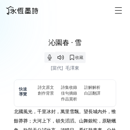
Togg
沁園春 · 雪
收藏
[當代]
毛澤東
詩文原文
詩集收錄
註解解析
快速
創作背景
佳句摘錄
白話翻譯
導覽
作品賞析
北國風光，千里冰封，萬里雪飄。望長城內外，惟
餘莽莽；大河上下，頓失滔滔。山舞銀蛇，原馳蠟