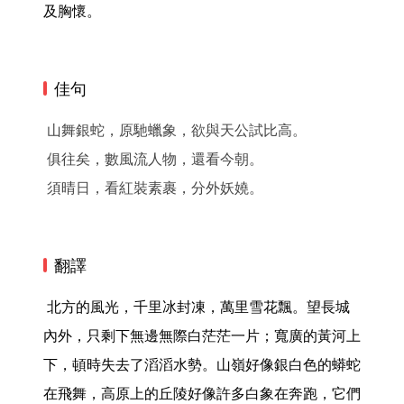
及胸懷。 
佳句
山舞銀蛇，原馳蠟象，欲與天公試比高。
俱往矣，數風流人物，還看今朝。
須晴日，看紅裝素裹，分外妖嬈。
翻譯
 北方的風光，千里冰封凍，萬里雪花飄。望長城
內外，只剩下無邊無際白茫茫一片；寬廣的黃河上
下，頓時失去了滔滔水勢。山嶺好像銀白色的蟒蛇
在飛舞，高原上的丘陵好像許多白象在奔跑，它們