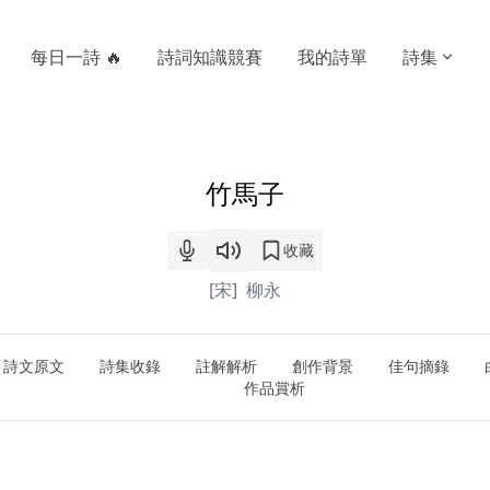
每日一詩 🔥
詩詞知識競賽
我的詩單
詩集
竹馬子
收藏
[宋]
柳永
詩文原文
詩集收錄
註解解析
創作背景
佳句摘錄
作品賞析