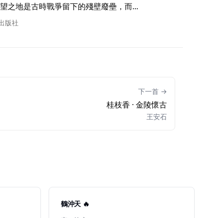
之地是古時戰爭留下的殘壁廢壘，而... 
書出版社
下一首 →
桂枝香 · 金陵懷古
王安石
鶴沖天 🔥