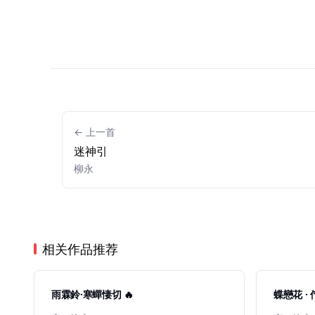
← 上一首
迷神引
柳永
相关作品推荐
雨霖鈴·寒蟬悽切 🔥
蝶戀花 ·