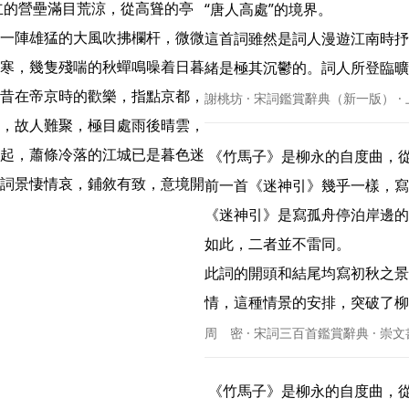
“唐人高處”的境界。

一陣雄猛的大風吹拂欄杆，微微
這首詞雖然是詞人漫遊江南時抒
寒，幾隻殘喘的秋蟬鳴噪着日暮
緒是極其沉鬱的。詞人所登臨曠望
昔在帝京時的歡樂，指點京都，
謝桃坊 · 宋詞鑑賞辭典（新一版） ·
，故人難聚，極目處雨後晴雲，
起，蕭條冷落的江城已是暮色迷
 《竹馬子》是柳永的自度曲，從意境上講，本詞屬於柳永的雅詞一類。這首詞的題材與
詞景悽情哀，鋪敘有致，意境開
前一首《迷神引》幾乎一樣，寫
《迷神引》是寫孤舟停泊岸邊的
如此，二者並不雷同。

此詞的開頭和結尾均寫初秋之景
情，這種情景的安排，突破了柳永
周 密 · 宋詞三百首鑑賞辭典 · 崇
 《竹馬子》是柳永的自度曲，從意境上講，本詞屬於柳永的雅詞一類。這首詞的題材與