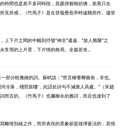
的時間也是差不多同時段，其蹊徑都相彷彿，差異只在
所見所感，《竹馬子》是在登孤壘危亭時遠眺而作。儘管
，上下片之間的中幅則抒發“神京”遙遠、“故人難聚”之
常用的上片景，下片情的格局。全篇若舍... 
關河冷落，殘照當樓’，此語於詩句不減唐人高處。”（宋趙
詞而言的。《竹馬子》也屬柳永的雅詞，而且也達到了
寫離情別緒之作，而所表現的景象卻是雄渾蒼涼的，其情