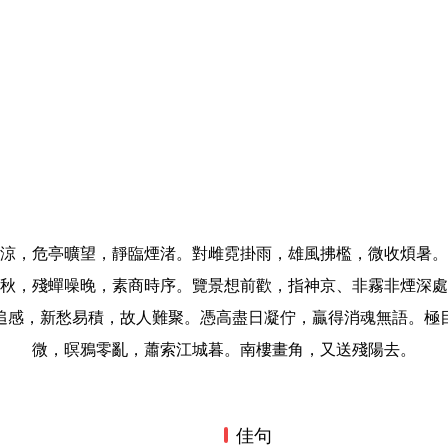
涼，危亭曠望，靜臨煙渚。對雌霓掛雨，雄風拂檻，微收煩暑。
秋，殘蟬噪晚，素商時序。覽景想前歡，指神京、非霧非煙深處
追感，新愁易積，故人難聚。憑高盡日凝佇，贏得消魂無語。極
微，暝鴉零亂，蕭索江城暮。南樓畫角，又送殘陽去。
佳句