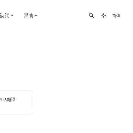
詩詞
幫助
简体
白話翻譯