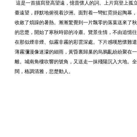
 這是一首描寫登高望遠，憶昔懷人的詞。上片寫登上孤立的營壘滿目荒涼，從高聳的亭
臺遠望，靜默地俯視着沙洲。面對着一彎虹霓掛起陶幕，
收斂了煩躁的暑熱。漸漸驚覺到一片飄零的落葉送來了秋
的悲楚，開始了寒秋時節的冷肅。覽景生情，不由追憶往
在那似煙非煙、似霧非霧的彩雲深處。下片感嘆愁懷難遣
薄霧瀰漫像迷濛的細雨，黃昏裏歸巢的烏鴉亂紛紛聚在一
離。城南角樓吹響的號角，又送走一抹殘陽沉入大地。全
闊，格調清雅，悲楚動人。 