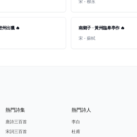
宋 - 柳永
密州出獵 🔥
南鄉子 · 黃州臨皋亭作 🔥
宋 - 蘇軾
熱門詩集
熱門詩人
唐詩三百首
李白
宋詞三百首
杜甫