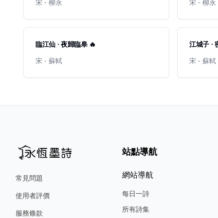
宋 - 柳永
宋 - 柳永
臨江仙 · 夜歸臨皋 🔥
江城子 · 
宋 - 蘇軾
宋 - 蘇軾
站點導航
網站導航
常見問題
每日一詩
使用者評價
所有詩集
服務條款