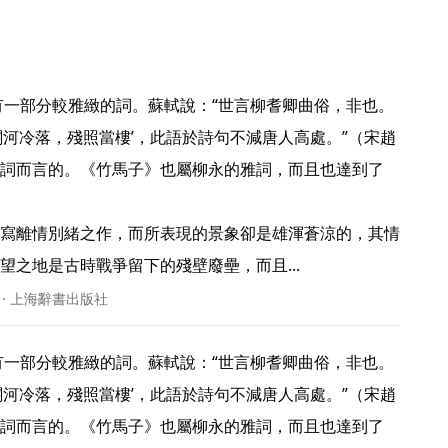
關河冷落，殘照當樓’，此語於詩句不減唐人高處。”（宋趙
詞而言的。《竹馬子》也屬柳永的雅詞，而且也達到了
寫離情別緒之作，而所表現的景象卻是雄渾蒼涼的，其情
之地是古時戰爭留下的殘壁廢壘，而且... 
 · 上海辭書出版社
關河冷落，殘照當樓’，此語於詩句不減唐人高處。”（宋趙
詞而言的。《竹馬子》也屬柳永的雅詞，而且也達到了