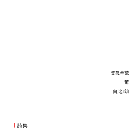
登孤壘荒
驚
向此成
詩集