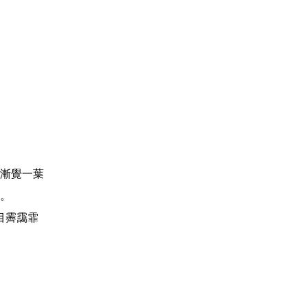
漸覺一葉
。
目霽靄霏