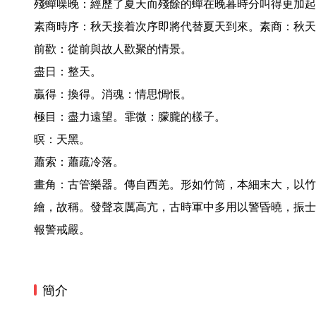
殘蟬噪晚：經歷了夏天而殘餘的蟬在晚暮時分叫得更加起
素商時序：秋天接着次序即將代替夏天到來。素商：秋天
前歡：從前與故人歡聚的情景。

盡日：整天。

贏得：換得。消魂：情思惆悵。

極目：盡力遠望。霏微：朦朧的樣子。

暝：天黑。

蕭索：蕭疏冷落。

畫角：古管樂器。傳自西羌。形如竹筒，本細末大，以竹
繪，故稱。發聲哀厲高亢，古時軍中多用以警昏曉，振士
報警戒嚴。 
簡介