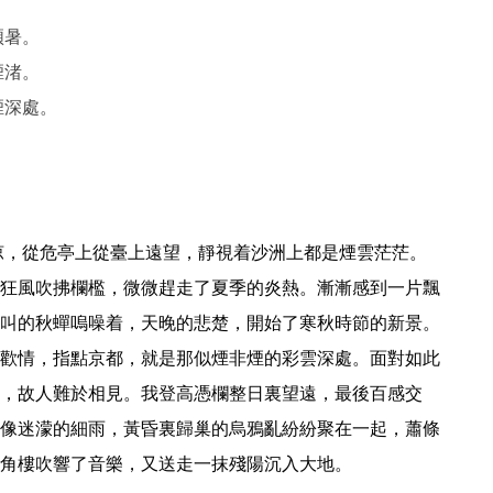
煩暑。
煙渚。
煙深處。
狂風吹拂欄檻，微微趕走了夏季的炎熱。漸漸感到一片飄
叫的秋蟬嗚噪着，天晚的悲楚，開始了寒秋時節的新景。
歡情，指點京都，就是那似煙非煙的彩雲深處。面對如此
，故人難於相見。我登高憑欄整日裏望遠，最後百感交
像迷濛的細雨，黃昏裏歸巢的烏鴉亂紛紛聚在一起，蕭條
角樓吹響了音樂，又送走一抹殘陽沉入大地。 