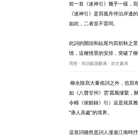
前一首《迷神引》幾乎一樣，寫
《迷神引》是寫孤舟停泊岸邊的
如此，二者並不雷同。

此詞的開頭和結尾均寫初秋之景
情，這種情景的安排，突破了柳永
周密 · 宋詞鑑賞辭典 · 崇文書局
 柳永除寫大量俗詞之外，也寫有一部分較雅緻的詞。蘇軾說：“世言柳耆卿曲俗，非也。
如《八聲甘州》雲‘霜風悽緊，
令疇《侯鯖錄》引）這是就其雅
“唐人高處”的境界。

這首詞雖然是詞人漫遊江南時抒