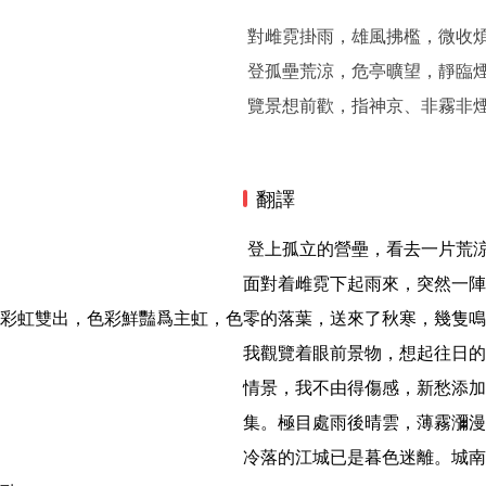
對雌霓掛雨，雄風拂檻，微收
登孤壘荒涼，危亭曠望，靜臨
覽景想前歡，指神京、非霧非
翻譯
 登上孤立的營壘，看去一片荒涼，從危亭上從臺上遠望，靜視着沙洲上都是煙雲茫茫。
面對着雌霓下起雨來，突然一陣
彩虹雙出，色彩鮮豔爲主虹，色
零的落葉，送來了秋寒，幾隻鳴
我觀覽着眼前景物，想起往日的
情景，我不由得傷感，新愁添加
集。極目處雨後晴雲，薄霧瀰漫
冷落的江城已是暮色迷離。城南