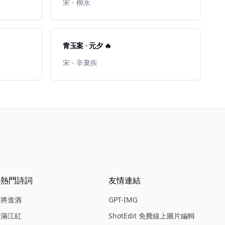
宋 - 柳永
青玉案 · 元夕 🔥
宋 - 辛棄疾
熱門詩詞
友情連結
將進酒
GPT-IMG
滿江紅
ShotEdit 免費線上圖片編輯