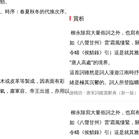
勁。

。時序：春夏秋冬的代換次序。

賞析
 柳永除寫大量俗詞之外，也寫有一部分較雅緻的詞。蘇軾說：“世言柳耆卿曲俗，非也。
如《八聲甘州》雲‘霜風悽緊，
令疇《侯鯖錄》引）這是就其雅
“唐人高處”的境界。

這首詞雖然是詞人漫遊江南時抒
木或皮革等製成，因表面有彩
緒是極其沉鬱的。詞人所登臨曠望
氣，肅軍容。帝王出巡，亦用以
謝桃坊 · 唐宋詞鑑賞辭典（新一版）
 柳永除寫大量俗詞之外，也寫有一部分較雅緻的詞。蘇軾說：“世言柳耆卿曲俗，非也。
如《八聲甘州》雲‘霜風悽緊，
令疇《侯鯖錄》引）這是就其雅