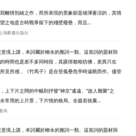
寫離情別緒之作，而所表現的景象卻是雄渾蒼涼的，其情
之地是古時戰爭留下的殘壁廢壘，而且... 
 上海辭書出版社
的時間也是差不多同時段，其蹊徑都相彷彿，差異只在
所見所感，《竹馬子》是在登孤壘危亭時遠眺而作。儘管
，上下片之間的中幅則抒發“神京”遙遠、“故人難聚”之
常用的上片景，下片情的格局。全篇若捨棄... 
文書局