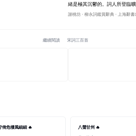
緒是極其沉鬱的。詞人所登臨曠望
謝桃坊 · 柳永詞鑑賞辭典 · 上海辭
繼續閱讀
宋詞三百首
 佇倚危樓風細細 🔥
八聲甘州 🔥