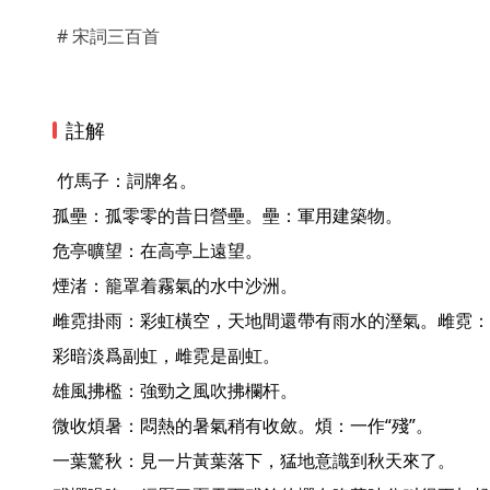
# 宋詞三百首
註解
 竹馬子：詞牌名。

孤壘：孤零零的昔日營壘。壘：軍用建築物。

危亭曠望：在高亭上遠望。

煙渚：籠罩着霧氣的水中沙洲。

雌霓掛雨：彩虹橫空，天地間還帶有雨水的溼氣。雌霓：
彩暗淡爲副虹，雌霓是副虹。

雄風拂檻：強勁之風吹拂欄杆。

微收煩暑：悶熱的暑氣稍有收斂。煩：一作“殘”。

一葉驚秋：見一片黃葉落下，猛地意識到秋天來了。
